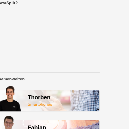
rtaSplit?
hemenwelten
Thorben
Smartphones
Fabian