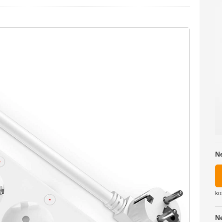
N
ko
N