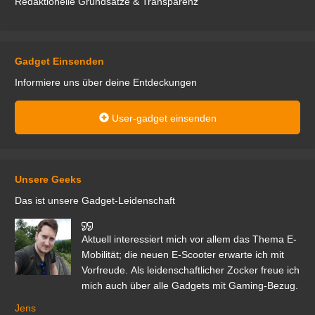
Redaktionelle Grundsätze & Transparenz
Gadget Einsenden
Informiere uns über deine Entdeckungen
User-gadget einsenden
Unsere Geeks
Das ist unsere Gadget-Leidenschaft
den
Aktuell interessiert mich vor allem das Thema E-
r.
Mobilität; die neuen E-Scooter erwarte ich mit
Vorfreude. Als leidenschaftlicher Zocker freue ich
mich auch über alle Gadgets mit Gaming-Bezug.
Ma
ga
Jens