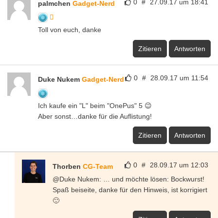
0
#
27.09.17 um 18:41
palmchen
Gadget-Nerd
Toll von euch, danke
Zitieren
Antworten
0
#
28.09.17 um 11:54
Duke Nukem
Gadget-Nerd
Ich kaufe ein "L" beim "OnePus" 5 😉
Aber sonst…danke für die Auflistung!
Zitieren
Antworten
0
#
28.09.17 um 12:03
Thorben
CG-Team
@Duke Nukem: … und möchte lösen: Bockwurst!
Spaß beiseite, danke für den Hinweis, ist korrigiert
🙂