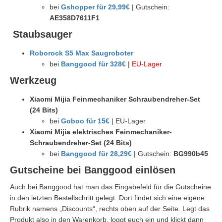
bei
Gshopper für 29,99€
| Gutschein:
AE358D7611F1
Staubsauger
Roborock S5 Max Saugroboter
bei
Banggood für 328€
|
EU-Lager
Werkzeug
Xiaomi Mijia Feinmechaniker Schraubendreher-Set
(24 Bits)
bei
Goboo für 15€
| EU-Lager
Xiaomi Mijia elektrisches Feinmechaniker-
Schraubendreher-Set (24 Bits)
bei
Banggood für 28,29€
| Gutschein:
BG990b45
Gutscheine bei Banggood einlösen
Auch bei Banggood hat man das Eingabefeld für die Gutscheine
in den letzten Bestellschritt gelegt. Dort findet sich eine eigene
Rubrik namens „Discounts“, rechts oben auf der Seite. Legt das
Produkt also in den Warenkorb, loggt euch ein und klickt dann