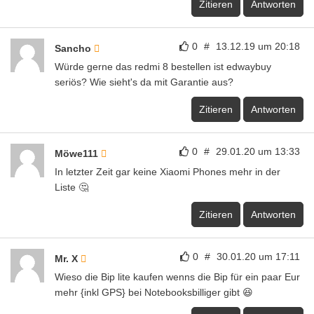
Zitieren
Antworten
0
#
13.12.19 um 20:18
Sancho
Würde gerne das redmi 8 bestellen ist edwaybuy
seriös? Wie sieht's da mit Garantie aus?
Zitieren
Antworten
0
#
29.01.20 um 13:33
Möwe111
In letzter Zeit gar keine Xiaomi Phones mehr in der
Liste 🤔
Zitieren
Antworten
0
#
30.01.20 um 17:11
Mr. X
Wieso die Bip lite kaufen wenns die Bip für ein paar Eur
mehr {inkl GPS} bei Notebooksbilliger gibt 😆