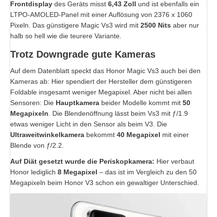
Frontdisplay
des Geräts misst
6,43 Zoll
und ist ebenfalls ein
LTPO-AMOLED-Panel mit einer Auflösung von 2376 x 1060
Pixeln. Das günstigere Magic Vs3 wird mit
2500 Nits
aber nur
halb so hell wie die teurere Variante.
Trotz Downgrade gute Kameras
Auf dem Datenblatt speckt das Honor Magic Vs3 auch bei den
Kameras ab: Hier spendiert der Hersteller dem günstigeren
Foldable insgesamt weniger Megapixel. Aber nicht bei allen
Sensoren: Die
Hauptkamera
beider Modelle kommt mit
50
Megapixeln
. Die Blendenöffnung lässt beim Vs3 mit ƒ/1.9
etwas weniger Licht in den Sensor als beim V3. Die
Ultraweitwinkelkamera
bekommt
40 Megapixel
mit einer
Blende von ƒ/2.2.
Auf Diät gesetzt wurde die Periskopkamera:
Hier verbaut
Honor lediglich
8 Megapixel
– das ist im Vergleich zu den 50
Megapixeln beim Honor V3 schon ein gewaltiger Unterschied.