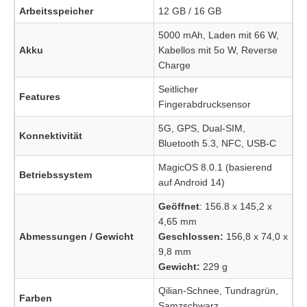
Arbeitsspeicher
12 GB / 16 GB
5000 mAh, Laden mit 66 W,
Akku
Kabellos mit 5o W, Reverse
Charge
Seitlicher
Features
Fingerabdrucksensor
5G, GPS, Dual-SIM,
Konnektivität
Bluetooth 5.3, NFC, USB-C
MagicOS 8.0.1 (basierend
Betriebssystem
auf Android 14)
Geöffnet
: 156.8 x 145,2 x
4,65 mm
Abmessungen / Gewicht
Geschlossen:
156,8 x 74,0 x
9,8 mm
Gewicht:
229 g
Qilian-Schnee, Tundragrün,
Farben
Samzschwarz