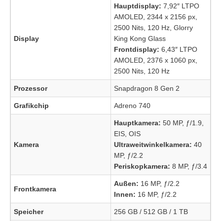
Hauptdisplay:
7,92″ LTPO
AMOLED, 2344 x 2156 px,
2500 Nits, 120 Hz, Glorry
Display
King Kong Glass
Frontdisplay:
6,43″ LTPO
AMOLED, 2376 x 1060 px,
2500 Nits, 120 Hz
Prozessor
Snapdragon 8 Gen 2
Grafikchip
Adreno 740
Hauptkamera:
50 MP, ƒ/1.9,
EIS, OIS
Kamera
Ultraweitwinkelkamera:
40
MP, ƒ/2.2
Periskopkamera:
8 MP, ƒ/3.4
Außen:
16 MP, ƒ/2.2
Frontkamera
Innen:
16 MP, ƒ/2.2
Speicher
256 GB / 512 GB / 1 TB