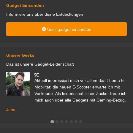
Gadget Einsenden
Informiere uns über deine Entdeckungen
User-gadget einsenden
Unsere Geeks
Das ist unsere Gadget-Leidenschaft
den
Aktuell interessiert mich vor allem das Thema E-
r.
Mobilität; die neuen E-Scooter erwarte ich mit
Vorfreude. Als leidenschaftlicher Zocker freue ich
mich auch über alle Gadgets mit Gaming-Bezug.
Ma
ga
Jens
er