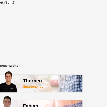
rtaSplit?
hemenwelten
Thorben
Smartphones
Fabian