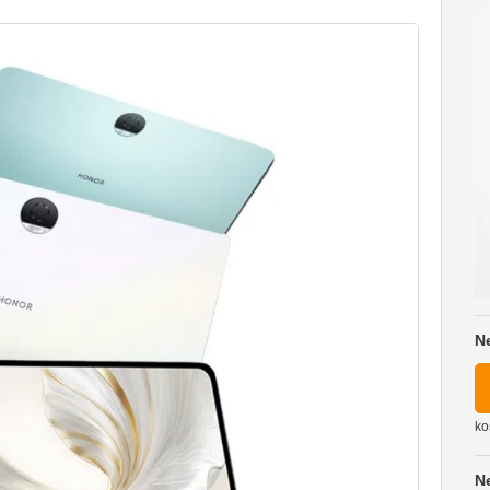
N
ko
N