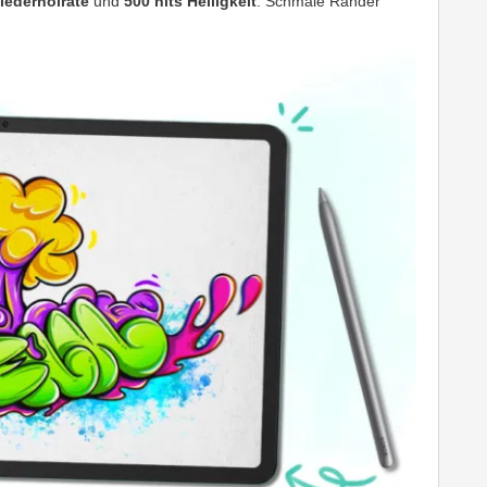
iederholrate
und
500 nits Helligkeit
. Schmale Ränder