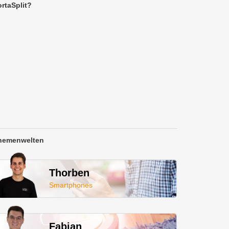
rtaSplit?
hemenwelten
Thorben
Smartphones
Fabian