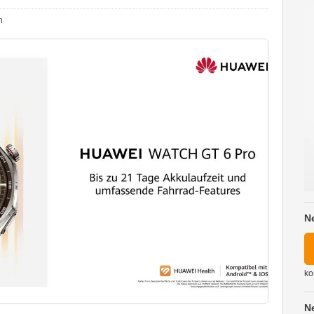
n
N
ko
N