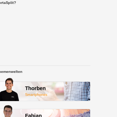
rtaSplit?
hemenwelten
Thorben
Smartphones
Fabian