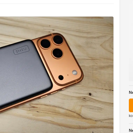
N
ko
N