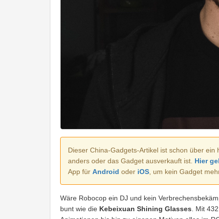
Dieser China-Gadgets-Artikel ist schon über ein 
anders oder das Gadget ausverkauft ist.
Hier ge
App für
Android
oder
iOS
, um kein Gadget meh
Wäre Robocop ein DJ und kein Verbrechensbekämp
bunt wie die
Kebeixuan Shining Glasses
. Mit 43