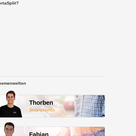
rtaSplit?
hemenwelten
Thorben
Smartphones
Fabian