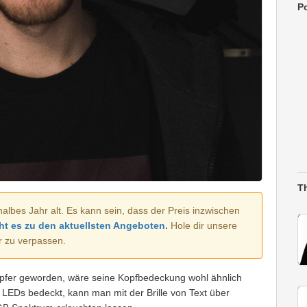
Po
T
halbes Jahr alt. Es kann sein, dass der Preis inzwischen
ht es zu den aktuellsten Angeboten.
Hole dir unsere
r zu verpassen.
fer geworden, wäre seine Kopfbedeckung wohl ähnlich
2 LEDs bedeckt, kann man mit der Brille von Text über