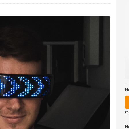
N
ko
N