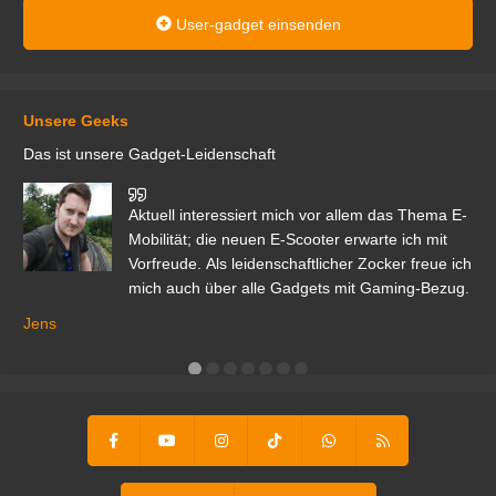
User-gadget einsenden
Unsere Geeks
Das ist unsere Gadget-Leidenschaft
den
Aktuell interessiert mich vor allem das Thema E-
r.
Mobilität; die neuen E-Scooter erwarte ich mit
Vorfreude. Als leidenschaftlicher Zocker freue ich
mich auch über alle Gadgets mit Gaming-Bezug.
Ma
ga
Jens
er