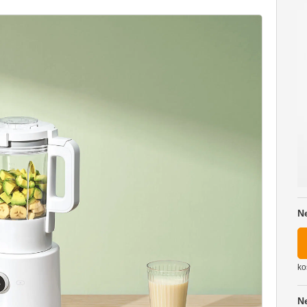
N
ko
N