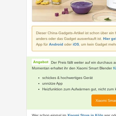
Dieser China-Gadgets-Artikel ist schon über ein 
anders oder das Gadget ausverkauft ist.
Hier ge
App für
Android
oder
iOS
, um kein Gadget meh
Der Preis fällt weiter auf ein durchaus 
Momentan erhaltet ihr den Xiaomi Smart Blender
f
schickes & hochwertiges Gerät
unnütze App
Heizfunktion zum Aufwärmen gut, nicht zum 
Xiaomi Smar
Wer schon einmal im
Xiaomi Store in Köln
war ode