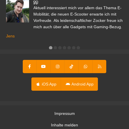
den
Aktuell interessiert mich vor allem das Thema E-
r.
Mobilität; die neuen E-Scooter erwarte ich mit
Vorfreude. Als leidenschaftlicher Zocker freue ich
mich auch über alle Gadgets mit Gaming-Bezug.
Ma
ga
Jens
er
iOS App
Android App
Impressum
Inhalte melden