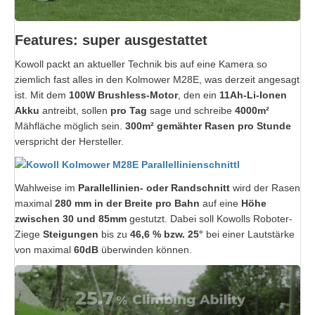
Features: super ausgestattet
Kowoll packt an aktueller Technik bis auf eine Kamera so
ziemlich fast alles in den Kolmower M28E, was derzeit angesagt
ist. Mit dem
100W Brushless-Motor
, den ein
11Ah-Li-Ionen
Akku
antreibt, sollen
pro Tag
sage und schreibe
4000m²
Mähfläche möglich sein.
300m² gemähter Rasen pro Stunde
verspricht der Hersteller.
Wahlweise im
Parallellinien- oder Randschnitt
wird der Rasen
maximal
280 mm in der Breite pro Bahn
auf eine
Höhe
zwischen 30 und 85mm
gestutzt. Dabei soll Kowolls Roboter-
Ziege
Steigungen
bis zu
46,6 % bzw. 25°
bei einer Lautstärke
von maximal
60dB
überwinden können.