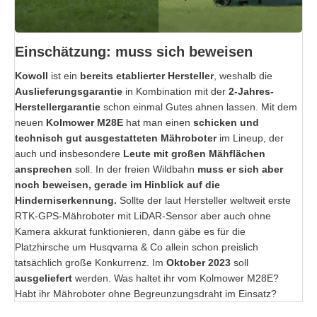
Einschätzung: muss sich beweisen
Kowoll
ist ein
bereits etablierter Hersteller
, weshalb die
Auslieferungsgarantie
in Kombination mit der
2-Jahres-
Herstellergarantie
schon einmal Gutes ahnen lassen. Mit dem
neuen
Kolmower M28E
hat man einen
schicken und
technisch gut ausgestatteten Mähroboter
im Lineup, der
auch und insbesondere
Leute mit großen Mähflächen
ansprechen
soll. In der freien Wildbahn
muss er sich aber
noch beweisen, gerade im Hinblick auf die
Hinderniserkennung.
Sollte der laut Hersteller weltweit erste
RTK-GPS-Mähroboter mit LiDAR-Sensor aber auch ohne
Kamera akkurat funktionieren, dann gäbe es für die
Platzhirsche um Husqvarna & Co allein schon preislich
tatsächlich große Konkurrenz. Im
Oktober 2023
soll
ausgeliefert
werden. Was haltet ihr vom Kolmower M28E?
Habt ihr Mähroboter ohne Begreunzungsdraht im Einsatz?