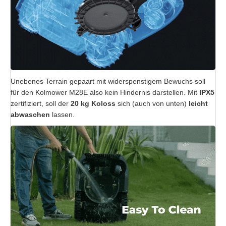
Unebenes Terrain gepaart mit widerspenstigem Bewuchs soll
für den Kolmower M28E also kein Hindernis darstellen. Mit
IPX5
zertifiziert, soll der
20 kg Koloss
sich (auch von unten)
leicht
abwaschen
lassen.