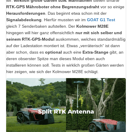
wir:
wirklich große Gärten bzw. Mähflächen
stellen smarte
RTK-GPS Mähroboter ohne Begrenzungsdraht
vor so einige
Herausforderungen
. Das beginnt etwa schon mit der
Signalabdeckung
. Hierfür mussten wir im
GOAT G1 Test
gleich 7 Senderbaken aufstellen. Der
Kolmower M28E
hingegen will hier ganz offensichtlich
nur
mit sich selber und
seinem RTK-GPS-Modul
auskommen, welches standardmäßig
auf der Ladestation montiert ist. Etwas „verräterisch“ ist dann
aber schon, dass es
optional
auch eine
Extra-Stange
gibt, an
deren obserster Spitze man dieses Modul eben auch
installieren können soll. Tests in wirklich großen Gärten werden
hier zeigen, wie sich der Kolmower M28E schlägt.