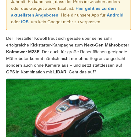
Jahr alt. Es kann sein, dass der Preis inzwischen anders
oder das Gadget ausverkauft ist.
Hier geht es zu den
aktuellsten Angeboten.
Hole dir unsere App für
Android
oder
iOS
, um kein Gadget mehr zu verpassen.
Der Hersteller Kowoll freut sich gerade über seine sehr
erfolgreiche Kickstarter-Kampagne zum
Next-Gen Mähroboter
Kolmower M28E
. Der auch für große Rasenflächen geeignete
Mähroboter kommt nämlich nicht nur ohne Begrenzungsdraht,
sondern auch ohne Kamera aus – und setzt stattdessen auf
GPS
in Kombination mit
LiDAR
. Geht das auf?