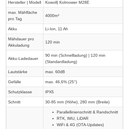
Hersteller | Modell
Kowoll| Kolmower M28E
max. Mähfläche
4000m²
pro Tag
Akku
Li-Ion, 11 Ah
Mähdauer pro
120 min
Akkuladung
90 min (Schnellladung) | 120 min
Akku-Ladedauer
(Standardladung)
Lautstärke
max. 60dB
Gefälle
max. 46,6% (25°)
Schutzklasse
IPX5
Schnitt
30-85 mm (Höhe), 280 mm (Breite)
Parallellinienschnitt & Randschnitt
RTK, IMU, LiDAR
WiFi & 4G (OTA-Updates)