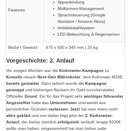
Appanbindung
Multizonen-Management
Features
Sprachsteuerung (Google
Assistant / Amazon Alexa)
Antidiebstahlsystem
LED-Beleuchtung & Regensensor
Maße | Gewicht
675 x 500 x 345 mm | 20 kg
Vorgeschichte: 2. Anlauf
Vor einigen Wochen war die
Kickstarter-Kampagne
zu
Kowolls
neuem
Next-Gen Mähroboter
, dem Kolmower M28E,
bereits gestartet
. Dann jedoch wurde die
Kampagne
gestoppt
und bisherigen Backern ihr Geld zurückerstattet.
Offizieller
Grund
: Ein für das Projekt sehr
wichtiger führender
Angestellter
habe das
Unternehmen
unerwartet aus
persönlichen Gründen
verlassen
.
Jetzt
hat man intern wohl
alles geklärt
und nun daher folgt jetzt der
2. Kickstarter-
Anlauf,
der bisher ziemlich
erfolgreich
verläuft: knapp 9200€
wollte man haben, eingesammelt hat man bisher satte