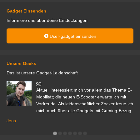
Gadget Einsenden
Informiere uns über deine Entdeckungen
User-gadget einsenden
Unsere Geeks
Das ist unsere Gadget-Leidenschaft
den
Aktuell interessiert mich vor allem das Thema E-
r.
Mobilität; die neuen E-Scooter erwarte ich mit
Vorfreude. Als leidenschaftlicher Zocker freue ich
mich auch über alle Gadgets mit Gaming-Bezug.
Ma
ga
Jens
er