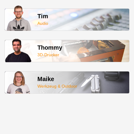
Tim
Audio
Thommy
3D-Drucker
Maike
Werkzeug & Outdoor