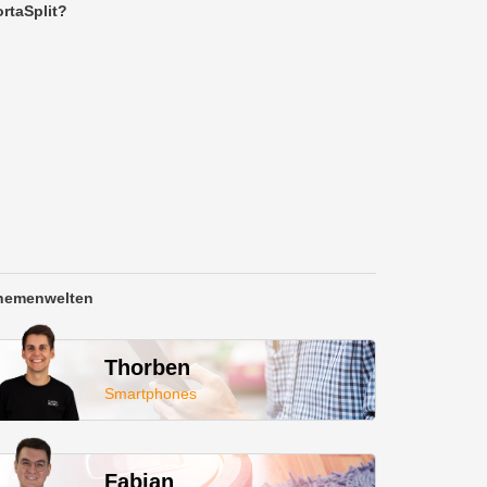
rtaSplit?
hemenwelten
Thorben
Smartphones
Fabian