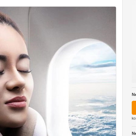
N
ko
N