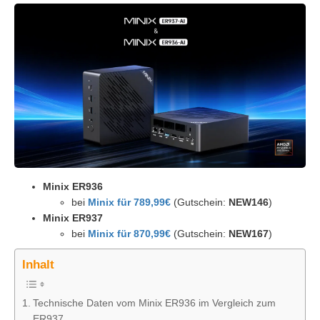
Minix ER936
bei
Minix für 789,99€
(Gutschein:
NEW146
)
Minix ER937
bei
Minix für 870,99€
(Gutschein:
NEW167
)
Inhalt
Technische Daten vom Minix ER936 im Vergleich zum
ER937