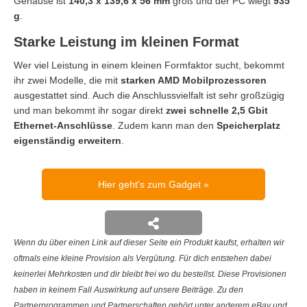
Gehäuse ist
140,3 x 139,6 x 56 mm
groß und der PC wiegt
935
g
.
Starke Leistung im kleinen Format
Wer viel Leistung in einem kleinen Formfaktor sucht, bekommt
ihr zwei Modelle, die mit
starken AMD Mobilprozessoren
ausgestattet sind. Auch die Anschlussvielfalt ist sehr großzügig
und man bekommt ihr sogar direkt
zwei schnelle 2,5 Gbit
Ethernet-Anschlüsse
. Zudem kann man den
Speicherplatz
eigenständig erweitern
.
Hier geht's zum Gadget
Wenn du über einen Link auf dieser Seite ein Produkt kaufst, erhalten wir
oftmals eine kleine Provision als Vergütung. Für dich entstehen dabei
keinerlei Mehrkosten und dir bleibt frei wo du bestellst. Diese Provisionen
haben in keinem Fall Auswirkung auf unsere Beiträge. Zu den
Partnerprogrammen und Partnerschaften gehört unter anderem eBay und