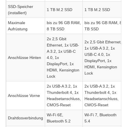
SSD-Speicher
1 TB M.2 SSD
1 TB M.2 SSD
(installiert)
Maximale
bis zu 96 GB RAM,
bis zu 96 GB RAM, 8
Aufrüstung
8 TB SSD
TB SSD
2x 2,5 Gbit
2x 2,5 Gbit Ethernet,
Ethernet, 1x USB-
1x USB-A 3.2, 1x
A 3.2, 1x USB-C
USB-C 4.0, 1x
Anschlüsse Hinten
4.0, 1x
DisplayPort, 1x
DisplayPort, 1x
HDMI, Kensington
HDMI, Kensington
Lock
Lock
2x USB-A 3.2, 1x
2x USB-A 3.2, 1x
Thunderbolt 4, 1x
Thunderbolt 4, 1x
Anschlüsse Vorne
Headsetanschluss,
Headsetanschluss,
CMOS-Reset
CMOS-Reset
Wi-Fi 6E,
Wi-Fi 7, Bluetooth
Drahtlosverbindung
Bluetooth 5.2
5.4