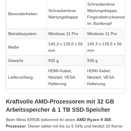
Schraubenlose
Schraubenlose
Wartungsklappe,
Besonderheiten
Wartungsklappe
Fingerabdrucksensor
im Startknopf
Betriebssystem
Windows 11 Pro
Windows 11 Pro
140,3 x 139,6 x 56
140,3 x 139,6 x 56
Maße
mm
mm
Gewicht
935 g
935 g
HDMI-Kabel,
HDMI-Kabel,
Lieferumfang
Netzteil, VESA-
Netzteil, VESA-
Halterung
Halterung
Kraftvolle AMD-Prozessoren mit 32 GB
Arbeitsspeicher & 1 TB SSD-Speicher
Beim Minix ER936 bekommt ihr einen
AMD Ryzen 9 365
Prozessor
. Dieser taktet mit bis zu 5 GHz und besitzt 10 Kerne