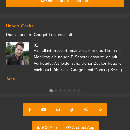
User-gadget einsenden
Unsere Geeks
Das ist unsere Gadget-Leidenschaft
den
Aktuell interessiert mich vor allem das Thema E-
r.
Mobilität; die neuen E-Scooter erwarte ich mit
Vorfreude. Als leidenschaftlicher Zocker freue ich
mich auch über alle Gadgets mit Gaming-Bezug.
Ma
ga
Jens
er
iOS App
Android App