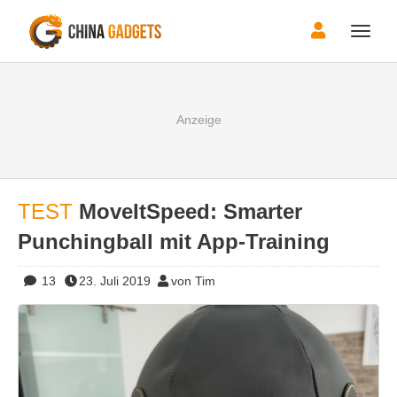
Toggle
naviga
TEST
MoveItSpeed: Smarter
Punchingball mit App-Training
13
23. Juli 2019
von Tim