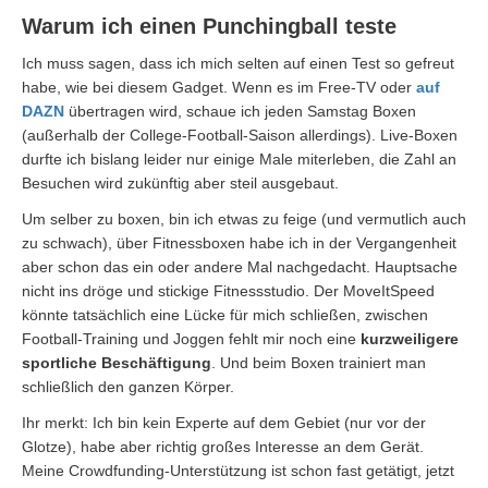
Warum ich einen Punchingball teste
Ich muss sagen, dass ich mich selten auf einen Test so gefreut
habe, wie bei diesem Gadget. Wenn es im Free-TV oder
auf
DAZN
übertragen wird, schaue ich jeden Samstag Boxen
(außerhalb der College-Football-Saison allerdings). Live-Boxen
durfte ich bislang leider nur einige Male miterleben, die Zahl an
Besuchen wird zukünftig aber steil ausgebaut.
Um selber zu boxen, bin ich etwas zu feige (und vermutlich auch
zu schwach), über Fitnessboxen habe ich in der Vergangenheit
aber schon das ein oder andere Mal nachgedacht. Hauptsache
nicht ins dröge und stickige Fitnessstudio. Der MoveItSpeed
könnte tatsächlich eine Lücke für mich schließen, zwischen
Football-Training und Joggen fehlt mir noch eine
kurzweiligere
sportliche Beschäftigung
. Und beim Boxen trainiert man
schließlich den ganzen Körper.
Ihr merkt: Ich bin kein Experte auf dem Gebiet (nur vor der
Glotze), habe aber richtig großes Interesse an dem Gerät.
Meine Crowdfunding-Unterstützung ist schon fast getätigt, jetzt