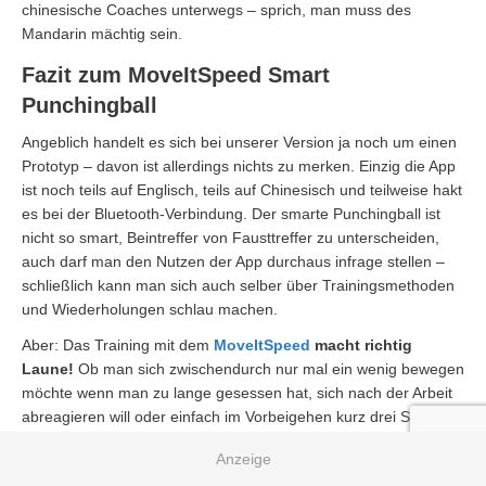
chinesische Coaches unterwegs – sprich, man muss des
Mandarin mächtig sein.
Fazit zum MoveItSpeed Smart
Punchingball
Angeblich handelt es sich bei unserer Version ja noch um einen
Prototyp – davon ist allerdings nichts zu merken. Einzig die App
ist noch teils auf Englisch, teils auf Chinesisch und teilweise hakt
es bei der Bluetooth-Verbindung. Der smarte Punchingball ist
nicht so smart, Beintreffer von Fausttreffer zu unterscheiden,
auch darf man den Nutzen der App durchaus infrage stellen –
schließlich kann man sich auch selber über Trainingsmethoden
und Wiederholungen schlau machen.
Aber: Das Training mit dem
MoveItSpeed
macht richtig
Laune!
Ob man sich zwischendurch nur mal ein wenig bewegen
möchte wenn man zu lange gesessen hat, sich nach der Arbeit
abreagieren will oder einfach im Vorbeigehen kurz drei Schläge
macht: Wer sich gerne bewegt, bekommt hier für unter 100€
eine Menge an Funktionen und Spaß.