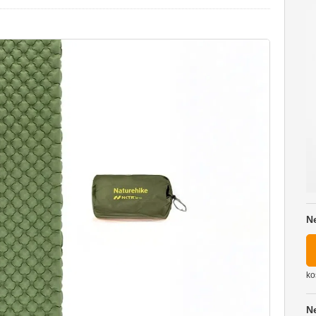
N
ko
N