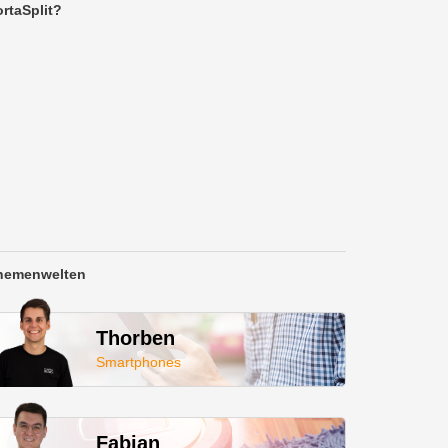
rtaSplit?
hemenwelten
Thorben
Smartphones
Fabian