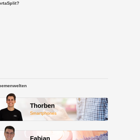
rtaSplit?
hemenwelten
Thorben
Smartphones
Fabian