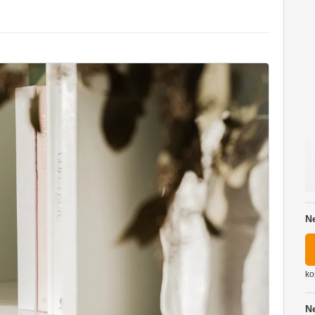
N
ko
N