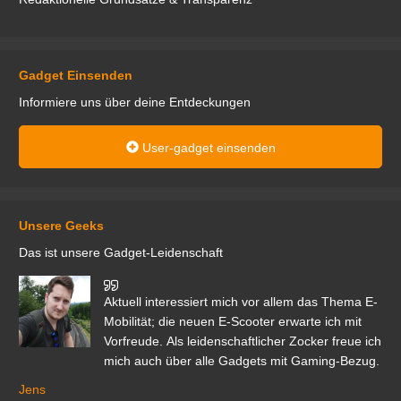
Gadget Einsenden
Informiere uns über deine Entdeckungen
User-gadget einsenden
Unsere Geeks
Das ist unsere Gadget-Leidenschaft
den
Aktuell interessiert mich vor allem das Thema E-
r.
Mobilität; die neuen E-Scooter erwarte ich mit
Vorfreude. Als leidenschaftlicher Zocker freue ich
mich auch über alle Gadgets mit Gaming-Bezug.
Ma
ga
Jens
er