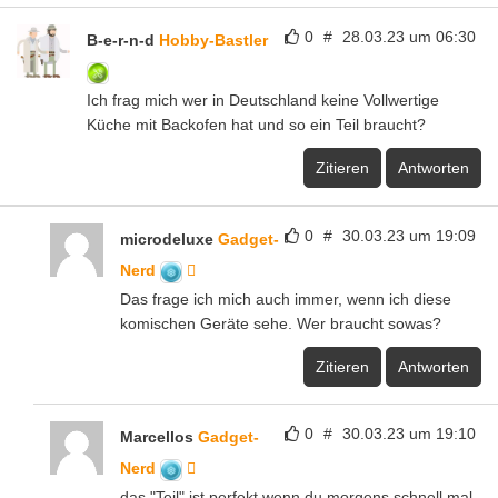
0
#
28.03.23 um 06:30
B-e-r-n-d
Hobby-Bastler
Ich frag mich wer in Deutschland keine Vollwertige
Küche mit Backofen hat und so ein Teil braucht?
Zitieren
Antworten
0
#
30.03.23 um 19:09
microdeluxe
Gadget-
Nerd
Das frage ich mich auch immer, wenn ich diese
komischen Geräte sehe. Wer braucht sowas?
Zitieren
Antworten
0
#
30.03.23 um 19:10
Marcellos
Gadget-
Nerd
das "Teil" ist perfekt wenn du morgens schnell mal