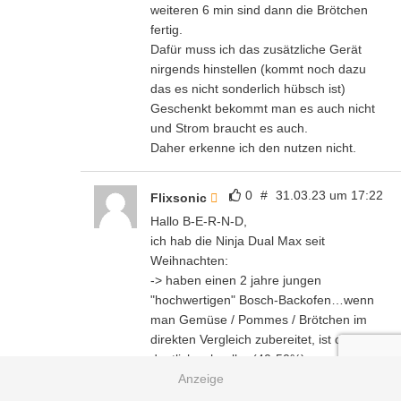
weiteren 6 min sind dann die Brötchen
fertig.
Dafür muss ich das zusätzliche Gerät
nirgends hinstellen (kommt noch dazu
das es nicht sonderlich hübsch ist)
Geschenkt bekommt man es auch nicht
und Strom braucht es auch.
Daher erkenne ich den nutzen nicht.
0
#
31.03.23 um 17:22
Flixsonic
Hallo B-E-R-N-D,
ich hab die Ninja Dual Max seit
Weihnachten:
-> haben einen 2 jahre jungen
"hochwertigen" Bosch-Backofen…wenn
man Gemüse / Pommes / Brötchen im
direkten Vergleich zubereitet, ist die Ninja
deutlich schneller (40-50%)
War aber überhaupt nicht mein
Anspruch…wir brauchten vor allem