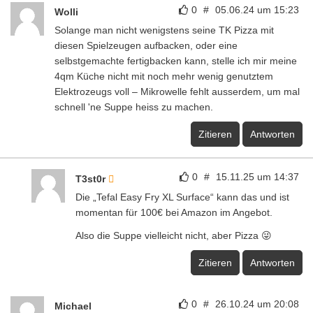
0
#
05.06.24 um 15:23
Wolli
Solange man nicht wenigstens seine TK Pizza mit
diesen Spielzeugen aufbacken, oder eine
selbstgemachte fertigbacken kann, stelle ich mir meine
4qm Küche nicht mit noch mehr wenig genutztem
Elektrozeugs voll – Mikrowelle fehlt ausserdem, um mal
schnell 'ne Suppe heiss zu machen.
Zitieren
Antworten
0
#
15.11.25 um 14:37
T3st0r
Die „Tefal Easy Fry XL Surface“ kann das und ist
momentan für 100€ bei Amazon im Angebot.
Also die Suppe vielleicht nicht, aber Pizza 😜
Zitieren
Antworten
0
#
26.10.24 um 20:08
Michael