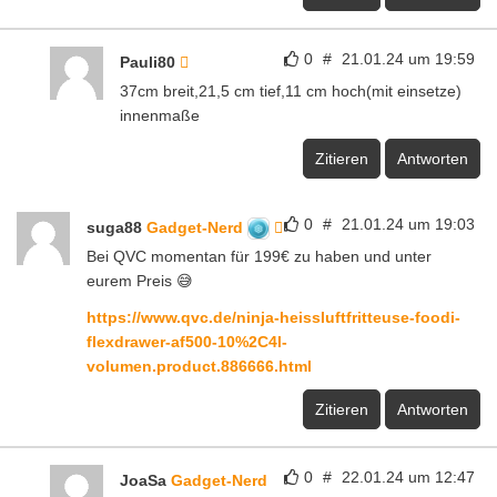
0
#
21.01.24 um 19:59
Pauli80
37cm breit,21,5 cm tief,11 cm hoch(mit einsetze)
innenmaße
Zitieren
Antworten
0
#
21.01.24 um 19:03
suga88
Gadget-Nerd
Bei QVC momentan für 199€ zu haben und unter
eurem Preis 😅
https://www.qvc.de/ninja-heissluftfritteuse-foodi-
flexdrawer-af500-10%2C4l-
volumen.product.886666.html
Zitieren
Antworten
0
#
22.01.24 um 12:47
JoaSa
Gadget-Nerd