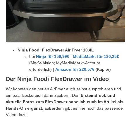
Ninja Foodi FlexDrawer Air Fryer 10.4L
bei
Ninja für 159,99€
|
MediaMarkt für 130,25€
(MwSt-Aktion; MyMediaMarkt-Account
erforderlich) |
Amazon für 220,57€
(Kupfer)
Der Ninja Foodi FlexDrawer im Video
Wir konnten den neuen AirFryer auch selbst ausprobieren und
ein paar Leckereien darin zaubern. Den
Ersteindruck und
aktuelle Fotos zum FlexDrawer habe ich euch im Artikel als
Hands-On ergänzt,
außerdem gibt es hier noch das passende
Video dazu: