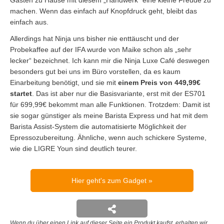
Gästen zu Hause mit diesem „Handwerk“ eine kleine Freude zu
machen. Wenn das einfach auf Knopfdruck geht, bleibt das
einfach aus.
Allerdings hat Ninja uns bisher nie enttäuscht und der
Probekaffee auf der IFA wurde von Maike schon als „sehr
lecker“ bezeichnet. Ich kann mir die Ninja Luxe Café deswegen
besonders gut bei uns im Büro vorstellen, da es kaum
Einarbeitung benötigt, und sie mit
einem Preis von 449,99€
startet
. Das ist aber nur die Basisvariante, erst mit der ES701
für 699,99€ bekommt man alle Funktionen. Trotzdem: Damit ist
sie sogar günstiger als meine Barista Express und hat mit dem
Barista Assist-System die automatisierte Möglichkeit der
Epressozubereitung. Ähnliche, wenn auch schickere Systeme,
wie die LIGRE Youn sind deutlich teurer.
Hier geht's zum Gadget
Wenn du über einen Link auf dieser Seite ein Produkt kaufst, erhalten wir