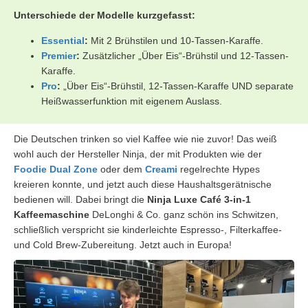
Unterschiede der Modelle kurzgefasst:
Essential
:
Mit 2 Brühstilen und 10-Tassen-Karaffe.
Premier
:
Zusätzlicher „Über Eis“-Brühstil und 12-Tassen-
Karaffe.
Pro
:
„Über Eis“-Brühstil, 12-Tassen-Karaffe UND separate
Heißwasserfunktion mit eigenem Auslass.
Die Deutschen trinken so viel Kaffee wie nie zuvor! Das weiß
wohl auch der Hersteller Ninja, der mit Produkten wie der
Foodie Dual Zone
oder dem
Creami
regelrechte Hypes
kreieren konnte, und jetzt auch diese Haushaltsgerätnische
bedienen will. Dabei bringt die
Ninja Luxe Café 3-in-1
Kaffeemaschine
DeLonghi & Co. ganz schön ins Schwitzen,
schließlich verspricht sie kinderleichte Espresso-, Filterkaffee-
und Cold Brew-Zubereitung. Jetzt auch in Europa!