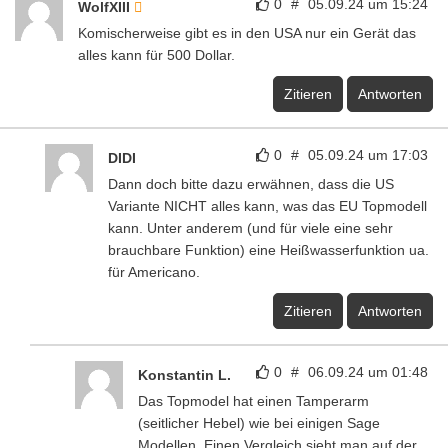
0
#
05.09.24 um 15:24
WolfXIII
Komischerweise gibt es in den USA nur ein Gerät das
alles kann für 500 Dollar.
Zitieren
Antworten
0
#
05.09.24 um 17:03
DIDI
Dann doch bitte dazu erwähnen, dass die US
Variante NICHT alles kann, was das EU Topmodell
kann. Unter anderem (und für viele eine sehr
brauchbare Funktion) eine Heißwasserfunktion ua.
für Americano.
Zitieren
Antworten
0
#
06.09.24 um 01:48
Konstantin L.
Das Topmodel hat einen Tamperarm
(seitlicher Hebel) wie bei einigen Sage
Modellen. Einen Vergleich sieht man auf der