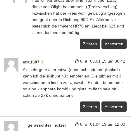
Hab ich vor etwas über einem Jahr über EBay
direkt von Olight bekommen. ((Preisvorschlag).
Inzwischen hat der Preis wohl gewaltig angezogen
und geht eher in Richtung 90€. Als Alternative
bietet sich die Imalent HR70 an. Liegt bei 62€ und
ist mindestens ebenbürtig.
Zitieren
Antworten
0
#
03.01.19 um 06:42
eric1687
Als sehr gute alternative (ohne usb lade möglichkeit)
kann ich die skilhunt h03 empfehlen. Die gibt es mit 3
verschiedenen linsen zur auswahl. Floater, beam oder
so eine klappbare kombi und gibts im flash sale oft
schon ab 27€ ohne batterie
Zitieren
Antworten
0
#
01.04.19 um 12:00
__geloeschter_nutzer__