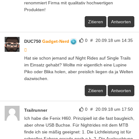
renommiert Firma mit qualitativ hochwertigen
Produkten!
Zitieren
Antworten
0
#
20.09.18 um 14:35
DUC750
Gadget-Nerd
Hat sie schon jemand auf Night Rides auf Single Trails
im Einsatz gehabt? Wollte mir eigentlich eine Lupine
Piko oder Blika holen, aber preislich liegen da ja Welten
dazwischen.
Zitieren
Antworten
0
#
20.09.18 um 17:50
Trailrunner
Ich habe die Fenix Hl60. Prinzipiell ist die fast baugleich,
aber ohne USB Buchse. Für Nightrides mit dem MTB
finde ich sie mäßig geeignet: 1. Die Lichtleistung ist für
schnelles Fahren gerade noch o.k. 2. Die Ausleuchtung