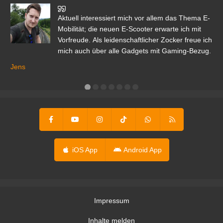
den
Aktuell interessiert mich vor allem das Thema E-
r.
Mobilität; die neuen E-Scooter erwarte ich mit
Vorfreude. Als leidenschaftlicher Zocker freue ich
mich auch über alle Gadgets mit Gaming-Bezug.
Ma
ga
Jens
er
iOS App
Android App
Impressum
Inhalte melden