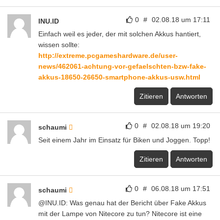
0
#
02.08.18 um 17:11
INU.ID
Einfach weil es jeder, der mit solchen Akkus hantiert,
wissen sollte:
http://extreme.pcgameshardware.de/user-
news/462061-achtung-vor-gefaelschten-bzw-fake-
akkus-18650-26650-smartphone-akkus-usw.html
Zitieren
Antworten
0
#
02.08.18 um 19:20
schaumi
Seit einem Jahr im Einsatz für Biken und Joggen. Topp!
Zitieren
Antworten
0
#
06.08.18 um 17:51
schaumi
@INU.ID: Was genau hat der Bericht über Fake Akkus
mit der Lampe von Nitecore zu tun? Nitecore ist eine