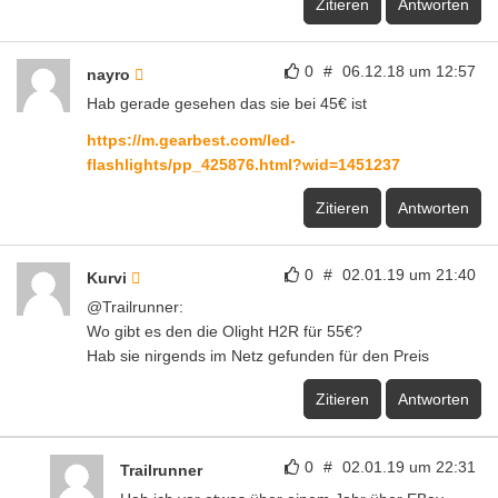
Zitieren
Antworten
0
#
06.12.18 um 12:57
nayro
Hab gerade gesehen das sie bei 45€ ist
https://m.gearbest.com/led-
flashlights/pp_425876.html?wid=1451237
Zitieren
Antworten
0
#
02.01.19 um 21:40
Kurvi
@Trailrunner:
Wo gibt es den die Olight H2R für 55€?
Hab sie nirgends im Netz gefunden für den Preis
Zitieren
Antworten
0
#
02.01.19 um 22:31
Trailrunner