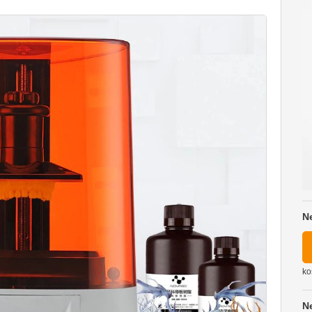
N
ko
N