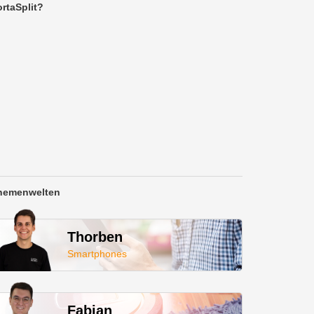
rtaSplit?
hemenwelten
Thorben
Smartphones
Fabian