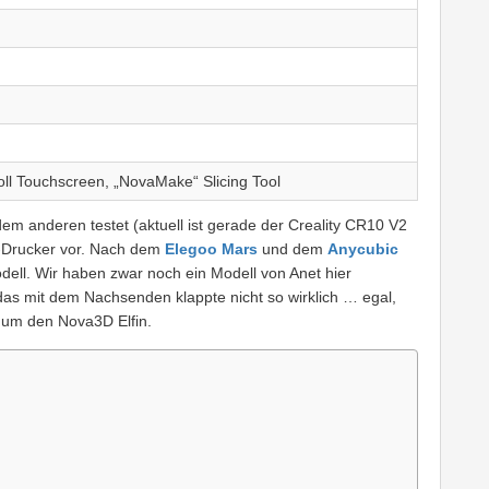
oll Touchscreen, „NovaMake“ Slicing Tool
m anderen testet (aktuell ist gerade der Creality CR10 V2
A-Drucker vor. Nach dem
Elegoo Mars
und dem
Anycubic
odell. Wir haben zwar noch ein Modell von Anet hier
das mit dem Nachsenden klappte nicht so wirklich … egal,
l um den Nova3D Elfin.