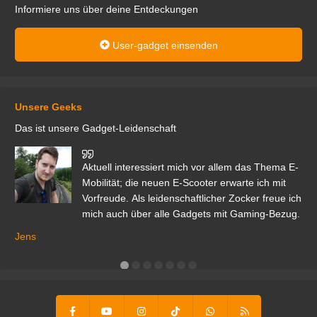
Informiere uns über deine Entdeckungen
User-gadget einsenden
Unsere Geeks
Das ist unsere Gadget-Leidenschaft
den
Aktuell interessiert mich vor allem das Thema E-
r.
Mobilität; die neuen E-Scooter erwarte ich mit
Vorfreude. Als leidenschaftlicher Zocker freue ich
mich auch über alle Gadgets mit Gaming-Bezug.
Ma
ga
Jens
er