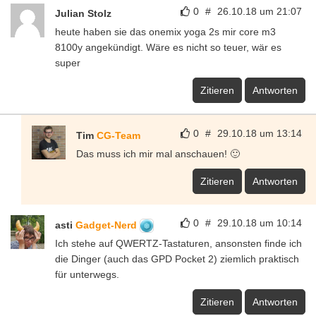
0
#
26.10.18 um 21:07
Julian Stolz
heute haben sie das onemix yoga 2s mir core m3
8100y angekündigt. Wäre es nicht so teuer, wär es
super
Zitieren
Antworten
0
#
29.10.18 um 13:14
Tim
CG-Team
Das muss ich mir mal anschauen! 🙂
Zitieren
Antworten
0
#
29.10.18 um 10:14
asti
Gadget-Nerd
Ich stehe auf QWERTZ-Tastaturen, ansonsten finde ich
die Dinger (auch das GPD Pocket 2) ziemlich praktisch
für unterwegs.
Zitieren
Antworten