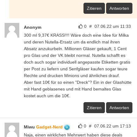
Zitieren
Antworten
0
#
07.06.22 um 11:33
Anonym
300 ml 9,37€ KRASS!!!! Wäre doch eine Idee für Milka
und deren Nutella-Ersatz um da endlich mal ihren
Absatz anzukurbeln. Millionen Gläser gekauft, 1 Cent
pro Glas und der VK bleibt normal. Nutella schafft es
doch auch sogar individuell angepasste Etiketten gratis
per Post zu liefern und Senfgläser kaufen sogar teure
Rechte und drucken Minions und ähnliches drauf.
Aber fast 10€ für so einen "Dreck"? Ein in der Glashütte
mit Hand geblasenes und mit Hand bemaltes Glas
kostet auch um die 10€.
Zitieren
Antworten
0
#
07.06.22 um 17:13
Miwu
Gadget-Nerd
Naja, einen wirklichen Mehrwert haben diese deals