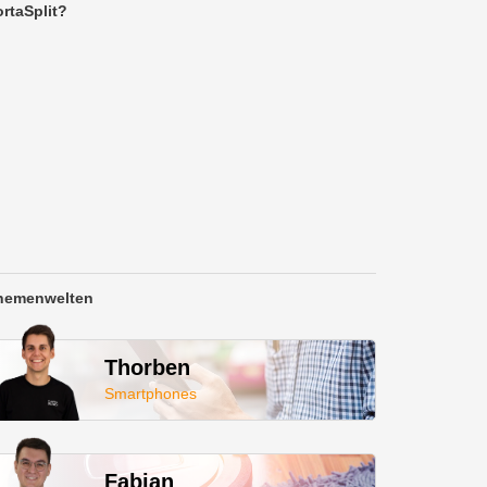
rtaSplit?
hemenwelten
Thorben
Smartphones
Fabian