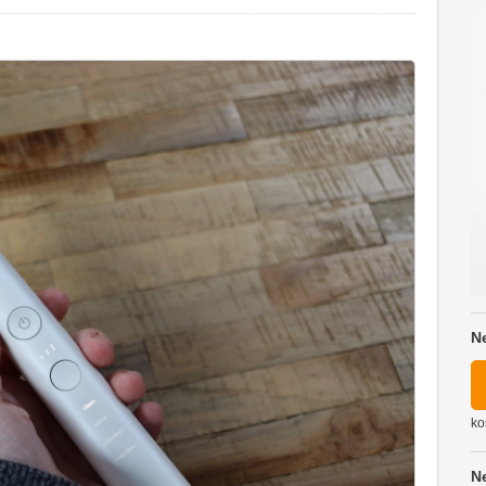
N
ko
N