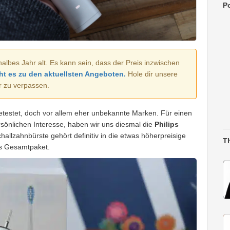
Po
halbes Jahr alt. Es kann sein, dass der Preis inzwischen
ht es zu den aktuellsten Angeboten.
Hole dir unsere
r zu verpassen.
etestet, doch vor allem eher unbekannte Marken. Für einen
rsönlichen Interesse, haben wir uns diesmal die
Philips
allzahnbürste gehört definitiv in die etwas höherpreisige
T
es Gesamtpaket.