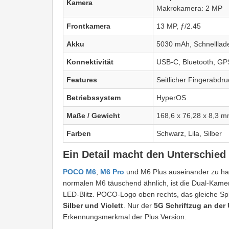
Kamera
Makrokamera: 2 MP
Frontkamera
13 MP, ƒ/2.45
Akku
5030 mAh, Schnelllad
Konnektivität
USB-C, Bluetooth, GP
Features
Seitlicher Fingerabd
Betriebssystem
HyperOS
Maße / Gewicht
168,6 x 76,28 x 8,3 m
Farben
Schwarz, Lila, Silber
Ein Detail macht den Unterschied
POCO M6
,
M6 Pro
und M6 Plus auseinander zu halt
normalen M6 täuschend ähnlich, ist die Dual-Kamera
LED-Blitz. POCO-Logo oben rechts, das gleiche Sp
Silber und Violett
. Nur der
5G Schriftzug an der
Erkennungsmerkmal der Plus Version.