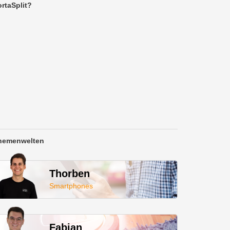
rtaSplit?
hemenwelten
Thorben
Smartphones
Fabian