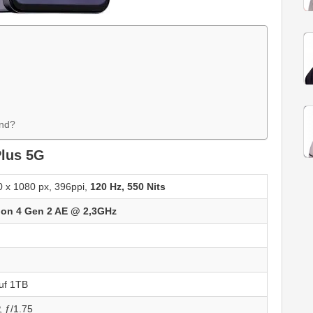
nd?
lus 5G
 x 1080 px, 396ppi,
120 Hz, 550 Nits
on 4 Gen 2 AE @ 2,3GHz
uf 1TB
 ƒ/1.75