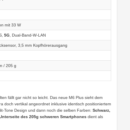
en mit 33 W
S,
5G
, Dual-Band-W-LAN
rucksensor, 3,5 mm Kopfhörerausgang
m / 205 g
en fällt gar nicht so leicht. Das neue M6 Plus sieht dem
 doch vertikal angeordnet inklusive identisch positioniertem
lit-Tone Design und dann noch die selben Farben:
Schwarz,
 Unterseite des 205g schweren Smartphones
dient als