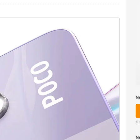
N
ko
N