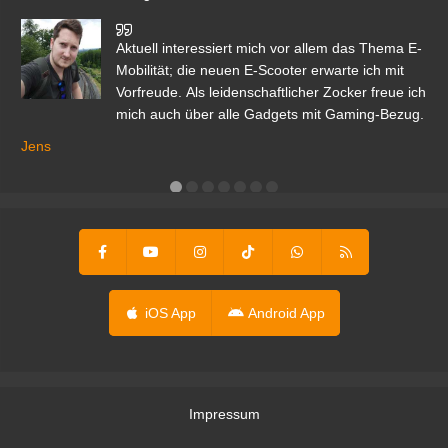
den
Aktuell interessiert mich vor allem das Thema E-
r.
Mobilität; die neuen E-Scooter erwarte ich mit
Vorfreude. Als leidenschaftlicher Zocker freue ich
mich auch über alle Gadgets mit Gaming-Bezug.
Ma
ga
Jens
er
iOS App
Android App
Impressum