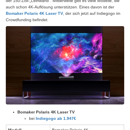
der 150-Zoll-„Leinwand“. Mittlerweile gibt es viele Modelle, die
auch schon 4K-Auflösung unterstützen. Eines davon ist der
Bomaker Polaris 4K Laser TV
, der sich jetzt auf Indiegogo im
Crowdfunding befindet.
Bomaker Polaris 4K Laser TV
bei
Indiegogo ab 1.947€
Modell
Bomaker Polaris 4K