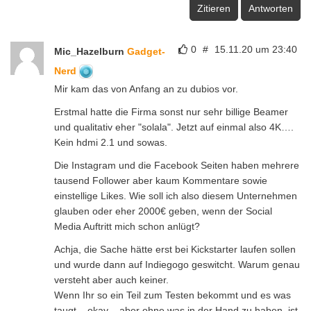
Zitieren
Antworten
0
#
15.11.20 um 23:40
Mic_Hazelburn
Gadget-
Nerd
Mir kam das von Anfang an zu dubios vor.
Erstmal hatte die Firma sonst nur sehr billige Beamer
und qualitativ eher "solala". Jetzt auf einmal also 4K….
Kein hdmi 2.1 und sowas.
Die Instagram und die Facebook Seiten haben mehrere
tausend Follower aber kaum Kommentare sowie
einstellige Likes. Wie soll ich also diesem Unternehmen
glauben oder eher 2000€ geben, wenn der Social
Media Auftritt mich schon anlügt?
Achja, die Sache hätte erst bei Kickstarter laufen sollen
und wurde dann auf Indiegogo geswitcht. Warum genau
versteht aber auch keiner.
Wenn Ihr so ein Teil zum Testen bekommt und es was
taugt – okay – aber ohne was in der Hand zu haben, ist