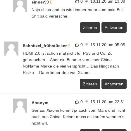
0
#
18.11.20 um 13:38
sinner99
Naja china gadets wird immer mehr zum paid Bull
Shit paid verarsche.
Zitieren
Antworten
0
#
15.11.20 um 05:05
Schnitzel_frühstücker
HDMI 2.0 ist schon mal nicht für PS5 und Co. Zu
gebrauchen… Aber ein Beamer von einer China
NoName Marke die viel verspricht… Das klingt nach
Risiko… Dann lieber den von Xiaomi…
Zitieren
Antworten
0
#
15.11.20 um 22:31
Anonym
Genau, Xiaomi kommt ja auch vom Mars und nicht
auch aus China. Keiner muss es kaufen wenn er's
nicht will.