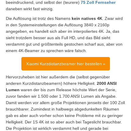
beeindruckend, und selbst der (teurere)
75 Zoll Fernseher
daneben wirkt fast winzig.
Die Auflösung ist trotz des Namens
kein natives 4K
. Zwar wird
in den Systemeinstellungen die Auflösung 3840 x 2160p
angegeben, es handelt sich aber im interpoliertes 4K. Ja, das
sieht trotzdem besser aus als Full HD, und das Bild sieht
verdammt gut und größtenteils gestochen scharf aus, aber von
einem 4K-Beamer zu sprechen wäre falsch.
Xiaomi Kurzdistanzbeamer hier bestellen »
Hervorzuheben ist hier außerdem die (selbst gegenüber
anderen Kurzdistanzbeamern) höhere Helligkeit.
2000 ANSI
Lumen
waren der bis zum Release höchste Wert der Serie,
zuvor fanden wir 1.500 oder 1.700 ANSI Lumen als Angabe.
Damit werden vor allem große Projektionen jenseits der 100 Zoll
brauchbarer. Zumindest in halbwegs abgedunkelten Räumen
gab es aber auch vorher schon keine Probleme mit zu geringer
Helligkeit. Der 1S 4K ist so aber auch bei Tageslicht brauchbar.
Die Projektion ist wirklich verdammt hell und gerade bei