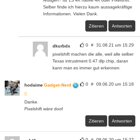
festigen? Ist 1S 4K native 4K oder Pixelshift.
Selber finde ich hierzu kaum aussagekräftige
Informationen. Vielen Dank.
Zitieren
Antworten
0
#
31.08.21 um 15:29
dkurbdx
pixelshift machen die alle, weil alle selber
Texas intrustment 0.47 dlp chip, daran
kann man es immer gut erkennen.
0
#
09.06.20 um 15:18
hodaime
Gadget-Nerd
Danke.
Pixelshift wäre doof
Zitieren
Antworten
0
#
09.06.20 um 15:27