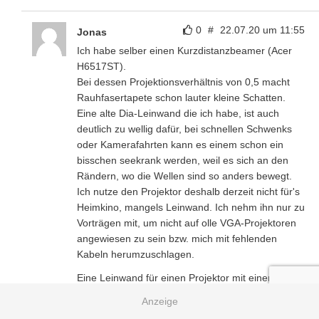
0
#
22.07.20 um 11:55
Jonas
Ich habe selber einen Kurzdistanzbeamer (Acer
H6517ST).
Bei dessen Projektionsverhältnis von 0,5 macht
Rauhfasertapete schon lauter kleine Schatten.
Eine alte Dia-Leinwand die ich habe, ist auch
deutlich zu wellig dafür, bei schnellen Schwenks
oder Kamerafahrten kann es einem schon ein
bisschen seekrank werden, weil es sich an den
Rändern, wo die Wellen sind so anders bewegt.
Ich nutze den Projektor deshalb derzeit nicht für's
Heimkino, mangels Leinwand. Ich nehm ihn nur zu
Vorträgen mit, um nicht auf olle VGA-Projektoren
angewiesen zu sein bzw. mich mit fehlenden
Kabeln herumzuschlagen.
Eine Leinwand für einen Projektor mit einem
Projektionsverhältnis von ca. 0,2 halte ich also
schon für Pflicht.