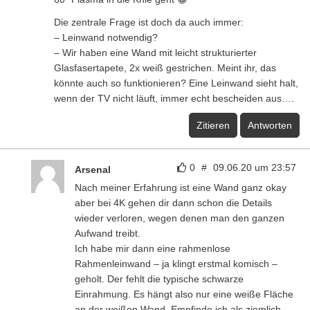
Die zentrale Frage ist doch da auch immer:
– Leinwand notwendig?
– Wir haben eine Wand mit leicht strukturierter
Glasfasertapete, 2x weiß gestrichen. Meint ihr, das
könnte auch so funktionieren? Eine Leinwand sieht halt,
wenn der TV nicht läuft, immer echt bescheiden aus….
Zitieren
Antworten
0
#
09.06.20 um 23:57
Arsenal
Nach meiner Erfahrung ist eine Wand ganz okay
aber bei 4K gehen dir dann schon die Details
wieder verloren, wegen denen man den ganzen
Aufwand treibt.
Ich habe mir dann eine rahmenlose
Rahmenleinwand – ja klingt erstmal komisch –
geholt. Der fehlt die typische schwarze
Einrahmung. Es hängt also nur eine weiße Fläche
an der weißen Wand. Empfinde ich als ziemlich