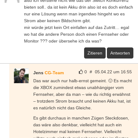
also ich verstehe nicht wie das der Switch Konkurrenz
bieten soll.. da ist kein Akku drin also ist es doch einfach
nur eine Lösung wenn man irgendwo hingeht wo es
Strom aber keinen Bildschirm gibt.
mir würde jetzt kein Ort einfallen auf das Zutritt… egal
wo hat die andere Person doch einen Fernseher oder
Monitor ??? oder übersehe ich da was?
Zitieren
Antworten
0
#
05.04.22 um 16:55
Jens
CG-Team
Das war auch nur halb-ernst gemeint. 🙂 Es macht
die XBOX zumindest etwas unabhängiger vom
Fernseher, aber da man – wie du richtig erwähnst
– trotzdem Strom braucht und keinen Akku hat, ist
es natürlich nicht das Gleiche.
Es gibt durchaus in manchen Zügen Steckdosen,
das wäre also denkbar, vielleicht hat auch ein
Hotelzimmer mal keinen Fernseher. Vielleicht