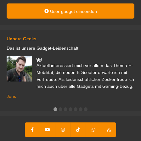
User-gadget einsenden
Unsere Geeks
Das ist unsere Gadget-Leidenschaft
den
Aktuell interessiert mich vor allem das Thema E-
r.
Mobilität; die neuen E-Scooter erwarte ich mit
Vorfreude. Als leidenschaftlicher Zocker freue ich
mich auch über alle Gadgets mit Gaming-Bezug.
Ma
ga
Jens
er