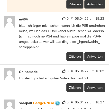
Zitieren
Antworten
0
#
05.04.22 um 15:23
m404
bitte, ich ärger mich schon, wenn ich die PS5 umdrehen
muss, weil ich das HDMI kabel austauschen will oderso
(ich hab noch ne PS4 und hab ein paar mal die PSVR
umgesteckt) … wer will das ding bitte _irgendwohin_
schleppen??
Zitieren
Antworten
0
#
05.04.22 um 16:02
Chinamade
linustechtips hat ein guten Video dazu auf YT
Zitieren
Antworten
0
#
05.04.22 um 16:27
scarpall
Gadget-Nerd