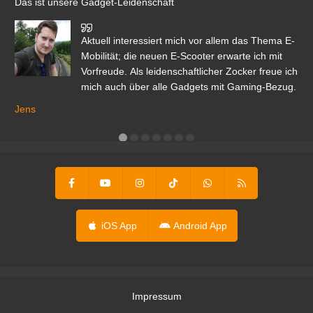
Das ist unsere Gadget-Leidenschaft
den
Aktuell interessiert mich vor allem das Thema E-
r.
Mobilität; die neuen E-Scooter erwarte ich mit
Vorfreude. Als leidenschaftlicher Zocker freue ich
mich auch über alle Gadgets mit Gaming-Bezug.
Ma
ga
Jens
er
iOS App
Android App
Impressum