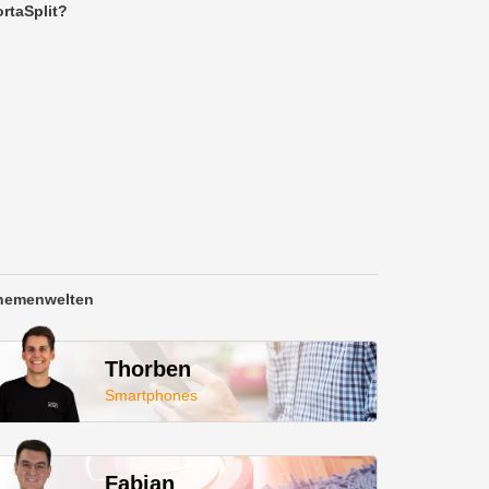
rtaSplit?
hemenwelten
Thorben
Smartphones
Fabian