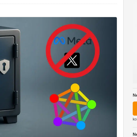
N
ko
N