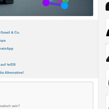
u Gmail & Co.
ropa
WhatsApp
auf /e/OS
ia Alternative!
matisch sein?