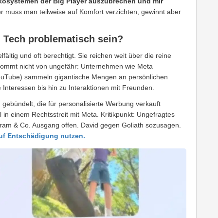
 Ökosystemen der Big Player auszubrechen und mir
er muss man teilweise auf Komfort verzichten, gewinnt aber
 Tech problematisch sein?
fältig und oft berechtigt. Sie reichen weit über die reine
ommt nicht von ungefähr: Unternehmen wie Meta
ouTube) sammeln gigantische Mengen an persönlichen
Interessen bis hin zu Interaktionen mit Freunden.
n
gebündelt, die für personalisierte Werbung verkauft
 in einem Rechtsstreit mit Meta. Kritikpunkt: Ungefragtes
am & Co. Ausgang offen. David gegen Goliath sozusagen.
auf Entschädigung nutzen.