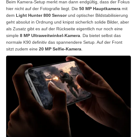
Beim Kamera-Setup merkt man dann endgültig, dass der Fokus
hier nicht auf der Fotografie liegt. Die
50 MP Hauptkamera
mit
dem
Light Hunter 800 Sensor
und optischer Bildstabilisierung
geht absolut in Ordnung und knipst sicherlich solide Bilder, aber
als Zusatz gibt es auf der Rückseite eigentlich nur noch eine
simple
8 MP Ultraweitwinkel-Kamera
. Da bietet selbst das
normale K90 definitiv das spannendere Setup. Auf der Front
sitzt zudem eine
20 MP Selfie-Kamera
.