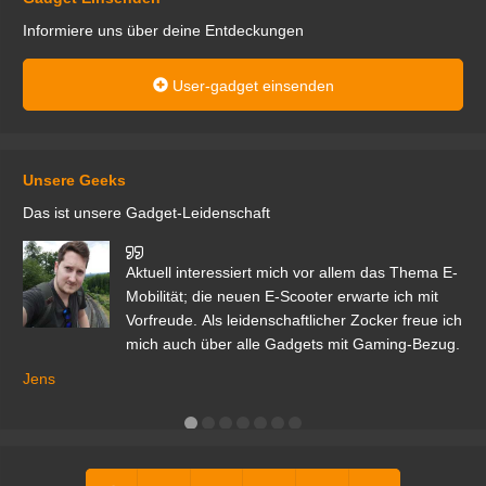
Informiere uns über deine Entdeckungen
User-gadget einsenden
Unsere Geeks
Das ist unsere Gadget-Leidenschaft
den
Aktuell interessiert mich vor allem das Thema E-
r.
Mobilität; die neuen E-Scooter erwarte ich mit
Vorfreude. Als leidenschaftlicher Zocker freue ich
mich auch über alle Gadgets mit Gaming-Bezug.
Ma
ga
Jens
er