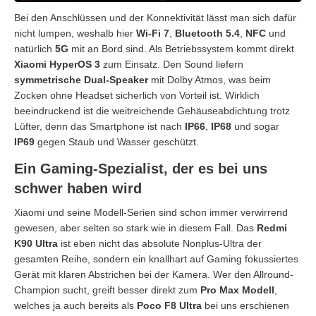
Bei den Anschlüssen und der Konnektivität lässt man sich dafür
nicht lumpen, weshalb hier
Wi-Fi 7
,
Bluetooth 5.4
,
NFC
und
natürlich
5G
mit an Bord sind. Als Betriebssystem kommt direkt
Xiaomi HyperOS 3
zum Einsatz. Den Sound liefern
symmetrische Dual-Speaker
mit Dolby Atmos, was beim
Zocken ohne Headset sicherlich von Vorteil ist. Wirklich
beeindruckend ist die weitreichende Gehäuseabdichtung trotz
Lüfter, denn das Smartphone ist nach
IP66
,
IP68
und sogar
IP69
gegen Staub und Wasser geschützt.
Ein Gaming-Spezialist, der es bei uns
schwer haben wird
Xiaomi und seine Modell-Serien sind schon immer verwirrend
gewesen, aber selten so stark wie in diesem Fall. Das
Redmi
K90 Ultra
ist eben nicht das absolute Nonplus-Ultra der
gesamten Reihe, sondern ein knallhart auf Gaming fokussiertes
Gerät mit klaren Abstrichen bei der Kamera. Wer den Allround-
Champion sucht, greift besser direkt zum
Pro Max Modell
,
welches ja auch bereits als
Poco F8 Ultra
bei uns erschienen