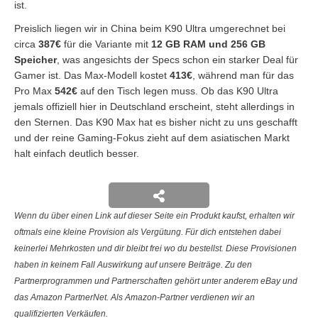
ist.
Preislich liegen wir in China beim K90 Ultra umgerechnet bei
circa
387€
für die Variante mit
12 GB RAM und 256 GB
Speicher
, was angesichts der Specs schon ein starker Deal für
Gamer ist. Das Max-Modell kostet
413€
, während man für das
Pro Max
542€
auf den Tisch legen muss. Ob das K90 Ultra
jemals offiziell hier in Deutschland erscheint, steht allerdings in
den Sternen. Das K90 Max hat es bisher nicht zu uns geschafft
und der reine Gaming-Fokus zieht auf dem asiatischen Markt
halt einfach deutlich besser.
Wenn du über einen Link auf dieser Seite ein Produkt kaufst, erhalten wir
oftmals eine kleine Provision als Vergütung. Für dich entstehen dabei
keinerlei Mehrkosten und dir bleibt frei wo du bestellst. Diese Provisionen
haben in keinem Fall Auswirkung auf unsere Beiträge. Zu den
Partnerprogrammen und Partnerschaften gehört unter anderem eBay und
das Amazon PartnerNet. Als Amazon-Partner verdienen wir an
qualifizierten Verkäufen.