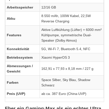
Arbeitsspeicher
12/16 GB
8.550 mAh, 100W Kabel, 22,5W
Akku
Reverse Charging
Aktive Luftkühlung (Lüfter) + 6000 mm²
Features
Kühlpumpe, symmetrische Dual-
Speaker (Dolby Atmos)
Konnektivität
5G, Wi-Fi 7, Bluetooth 5.4, NFC
Betriebssystem
Xiaomi HyperOS 3
Abmessungen /
162,91 x 77,93 x 8,18 mm / 227 g
Gewicht
Space Silber, Sky Blau, Shadow
Farben
Schwarz
Preis (UVP)
ab ca. 387 Euro (China-UVP)
Eher ein Gaming-Max als ein echtes Ultra