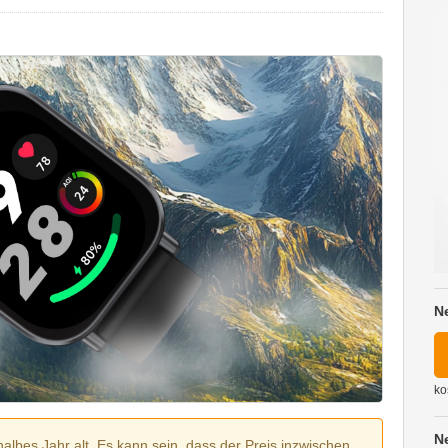
N
ko
N
halbes Jahr alt. Es kann sein, dass der Preis inzwischen