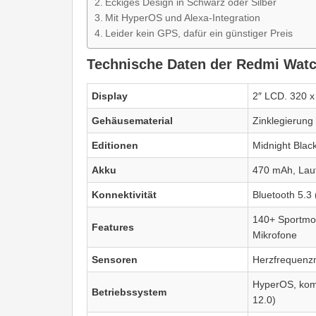
Eckiges Design in Schwarz oder Silber
Mit HyperOS und Alexa-Integration
Leider kein GPS, dafür ein günstiger Preis
Technische Daten der Redmi Watc
Display
2″ LCD. 320 x
Gehäusematerial
Zinklegierung
Editionen
Midnight Black
Akku
470 mAh, Lauf
Konnektivität
Bluetooth 5.3
140+ Sportmodi
Features
Mikrofone
Sensoren
Herzfrequenzm
HyperOS, komp
Betriebssystem
12.0)