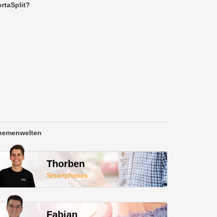
rtaSplit?
hemenwelten
Thorben
Smartphones
Fabian