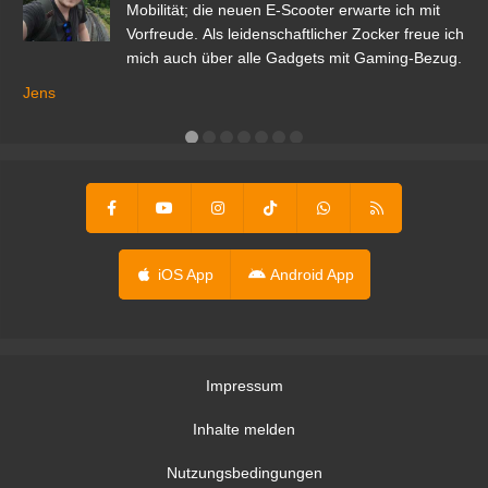
r.
Mobilität; die neuen E-Scooter erwarte ich mit
Vorfreude. Als leidenschaftlicher Zocker freue ich
mich auch über alle Gadgets mit Gaming-Bezug.
Ma
ga
Jens
er
iOS App
Android App
Impressum
Inhalte melden
Nutzungsbedingungen