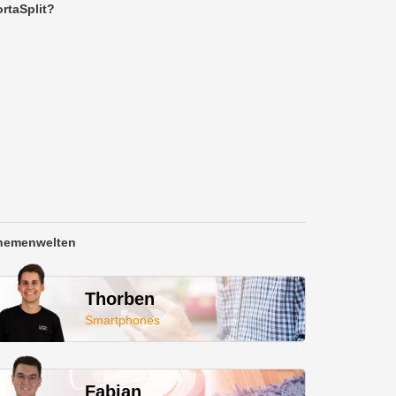
rtaSplit?
hemenwelten
Thorben
Smartphones
Fabian