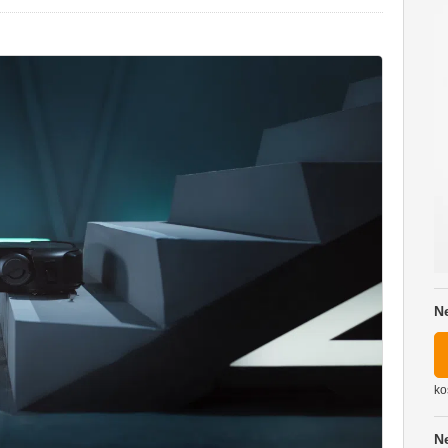
N
ko
N