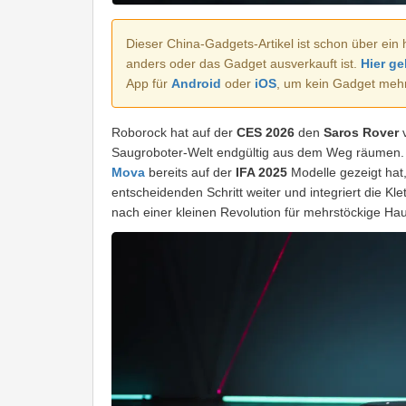
Dieser China-Gadgets-Artikel ist schon über ein 
anders oder das Gadget ausverkauft ist.
Hier ge
App für
Android
oder
iOS
, um kein Gadget meh
Roborock hat auf der
CES 2026
den
Saros Rover
v
Saugroboter-Welt endgültig aus dem Weg räumen
Mova
bereits auf der
IFA 2025
Modelle gezeigt hat
entscheidenden Schritt weiter und integriert die Kl
nach einer kleinen Revolution für mehrstöckige Hau