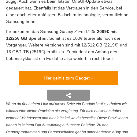
zügig. Auch wenn es beim letzten OneUI-Update etwas
gedauert hat. Ebenfalls ist das Vertrauen in den Service, bei
einer doch eher anfälligen Bildschirmtechnologie, vermutlich bei
Samsung höher.
Ihr bekommt das Samsung Galaxy Z Fold7 für
2099€ mit
12/256 GB Speicher
. Somit ist es 100€ teurer als noch der
Vorgänger. Weitere Versionen sind mit 12/512 GB (2219€) und
16 GB/1 TB (2519€) erhältlich. Zumindest am Anfang des
Lebenszyklus ist ein Foldable also weiterhin recht teuer.
Hier geht's zum Gadget
Wenn du über einen Link auf dieser Seite ein Produkt kaufst, erhalten wir
oftmals eine kleine Provision als Vergütung. Für dich entstehen dabei
keinerlei Mehrkosten und dir bleibt frei wo du bestellst. Diese Provisionen
haben in keinem Fall Auswirkung auf unsere Beiträge. Zu den
Partnerprogrammen und Partnerschaften gehört unter anderem eBay und