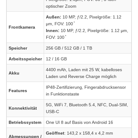
optischer Zoom
Außen:
10 MP, ƒ/2.2, Pixelgröße: 1.12
μm, FOV: 100 ̊
Frontkamera
Innen:
10 MP, ƒ/2.2, Pixelgröße: 1.12 μm,
FOV: 100 ̊
Speicher
256 GB / 512 GB / 1 TB
Arbeitsspeicher
12 / 16 GB
4400 mAh, Laden mit 25 W, kabelloses
Akku
Laden und Reverse Charge möglich
IP48-Zertifizierung, Fingerabdrucksensor
Features
in Funktionstaste
5G, WiFi 7, Bluetooth 5.4, NFC, Dual-SIM,
Konnektivität
USB-C
Betriebssystem
One UI 8 auf Basis von Android 16
Geöffnet
: 143,2 x 158,4 x 4,2 mm
Abmessungen /