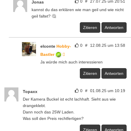
0
#
27.07.25 um 20:51
Jonas
kannst du das erklären wie man geil und wie nicht
geil faltet? 🤔
Zitieren
Antworten
0
#
12.08.25 um 13:58
elconte
Hobby-
Bastler
Ja würde mich auch interessieren
Zitieren
Antworten
0
#
01.08.25 um 10:19
Topaxx
Der Kamera Buckel ist echt lachhaft. Sieht aus wie
drangeklebt.
Dann noch das 25W Laden.
Was soll den Preis rechtfertigen?
Zitieren
Antworten