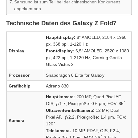
Samsung ist zum Teil bei der chinesischen Konkurrenz
angekommen
Technische Daten des Galaxy Z Fold7
Hauptdisplay:
8″ AMOLED, 2184 x 1968
px, 368 ppi, 1-120 Hz
Display
Frontdisplay:
6,5″ AMOLED, 2520 x 1080
px, 422 ppi, 1-2120 Hz, Corning Gorilla
Glass Victus 2
Prozessor
Snapdragon 8 Elite for Galaxy
Grafikchip
Adreno 830
Hauptkamera:
200 MP, Quad Pixel AF,
OIS, ƒ/1.7, Pixelgröße: 0.6 μm, FOV: 85 ̊
Ultraweitwinkelkamera:
12 MP, Dual
Pixel AF, ƒ/2.2, Pixelgröße: 1.4 μm, FOV:
Kamera
120 ̊
Telekamera:
10 MP, PDAF, OIS, F2.4,
Pixelgröße: 1.0μm, FOV: 36 ̊, 3-fach