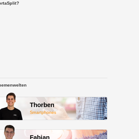
rtaSplit?
hemenwelten
Thorben
Smartphones
Fabian