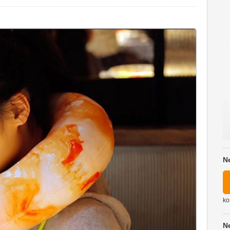
N
ko
N