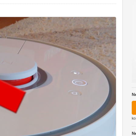
N
ko
N