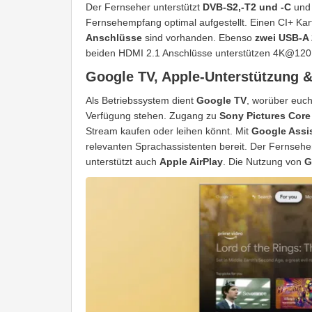
Der Fernseher unterstützt
DVB-S2,-T2 und -C
und 
Fernsehempfang optimal aufgestellt. Einen CI+ Kart
Anschlüsse
sind vorhanden. Ebenso
zwei USB-A 
beiden HDMI 2.1 Anschlüsse unterstützen 4K@12
Google TV, Apple-Unterstützung 
Als Betriebssystem dient
Google TV
, worüber euch
Verfügung stehen. Zugang zu
Sony Pictures Core
Stream kaufen oder leihen könnt. Mit
Google Assis
relevanten Sprachassistenten bereit. Der Fernseher
unterstützt auch
Apple AirPlay
. Die Nutzung von
G