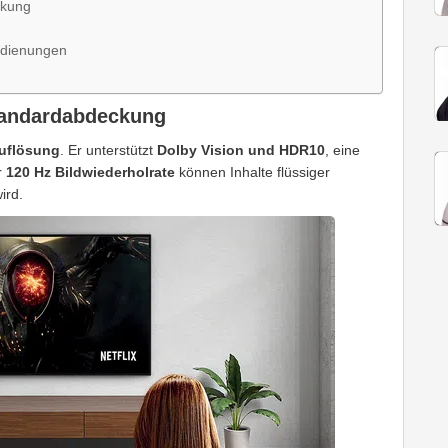
ckung
edienungen
tandardabdeckung
uflösung
. Er unterstützt
Dolby Vision und HDR10
, eine
r
120 Hz Bildwiederholrate
können Inhalte flüssiger
ird.