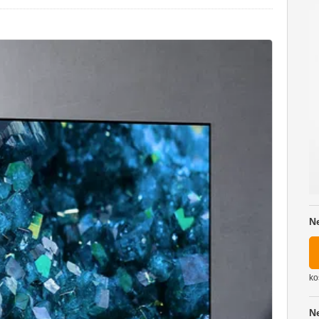
N
ko
N