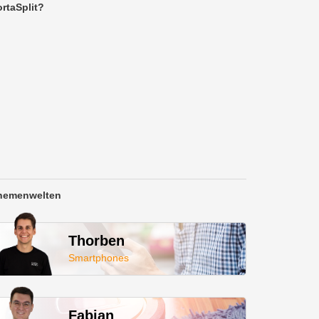
rtaSplit?
hemenwelten
Thorben
Smartphones
Fabian