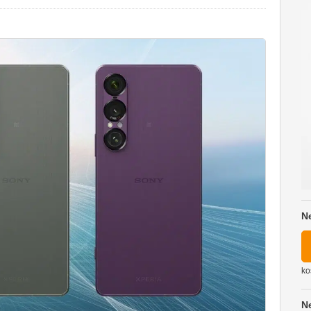
N
ko
N