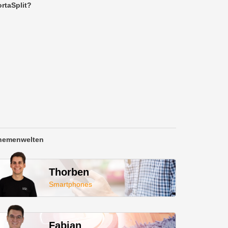
rtaSplit?
hemenwelten
Thorben
Smartphones
Fabian