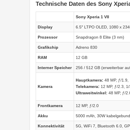
Technische Daten des Sony Xperia
Sony Xperia 1 VII
Display
6.5″ LTPO OLED, 1080 x 234
Prozessor
Snapdragon 8 Elite (3 nm)
Grafikchip
Adreno 830
RAM
12 GB
Interner Speicher
256 / 512 GB (erweiterbar auf
Hauptkamera:
48 MP, ƒ/1.9,
Kamera
Telekamera:
12 MP, ƒ/2.3, 1
Ultraweitwinkel:
48 MP, ƒ/2.
Frontkamera
12 MP, ƒ/2.0
Akku
5000 mAh, 30W kabelgebund
Konnektivität
5G, WiFi 7, Bluetooth 6.0, 