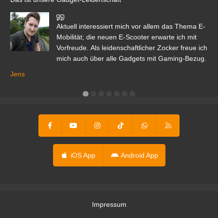
den
Aktuell interessiert mich vor allem das Thema E-
r.
Mobilität; die neuen E-Scooter erwarte ich mit
Vorfreude. Als leidenschaftlicher Zocker freue ich
mich auch über alle Gadgets mit Gaming-Bezug.
Ma
ga
Jens
er
iOS App
Android App
Impressum