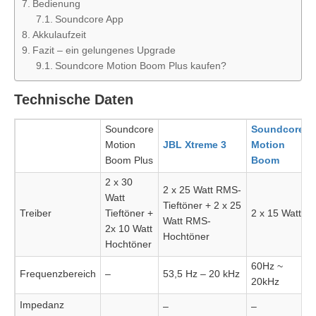
Bedienung
Soundcore App
Akkulaufzeit
Fazit – ein gelungenes Upgrade
Soundcore Motion Boom Plus kaufen?
Technische Daten
Soundcore
Soundcore
Motion
JBL Xtreme 3
Motion
Boom Plus
Boom
2 x 30
2 x 25 Watt RMS-
Watt
Tieftöner + 2 x 25
Treiber
Tieftöner +
2 x 15 Watt
Watt RMS-
2x 10 Watt
Hochtöner
Hochtöner
60Hz ~
Frequenzbereich
–
53,5 Hz – 20 kHz
20kHz
Impedanz
–
–