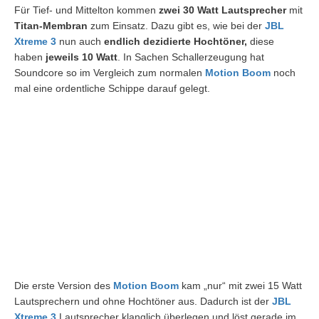
Für Tief- und Mittelton kommen
zwei 30 Watt Lautsprecher
mit
Titan-Membran
zum Einsatz. Dazu gibt es, wie bei der
JBL
Xtreme 3
nun auch
endlich dezidierte Hochtöner,
diese
haben
jeweils 10 Watt
. In Sachen Schallerzeugung hat
Soundcore so im Vergleich zum normalen
Motion Boom
noch
mal eine ordentliche Schippe darauf gelegt.
Die erste Version des
Motion Boom
kam „nur“ mit zwei 15 Watt
Lautsprechern und ohne Hochtöner aus. Dadurch ist der
JBL
Xtreme 3
Lautsprecher klanglich überlegen und löst gerade im