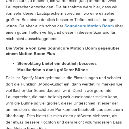
Um es kurz zu machen, ich würde mich (fast) immer für zwei
Lautsprecher entscheiden. Die Ausnahme wäre hier, dass wir
von sehr kleinen Lautsprechern sprechen, wo eine einzelne
größere Box einen deutlich besseren Tiefton mit sich bringen
würde. Da aber auch schon der
Soundcore Motion Boom
über
einen guten Tiefton verfügt, ist dieser in diesem Szenario für
mich nicht ausschlaggebend.
Die Vorteile von zwei Soundcore Motion Boom gegenüber
einem Motion Boom Plus
Stereoklang bietet ein deutlich besseres
Musikerlebnis dank größerer Bühne
Falls ihr Spotify Nutzt geht mal in die Einstellungen und schaltet
dort die Funktion „Mono-Audio“ ein, dann werdet ihr merken wie
viel flacher der Sound dadurch wird. Durch zwei getrennte
Lautsprecher, die man beliebig weit auseinander stellen kann,
wird die Bühne so viel größer, dieser Unterschied ist einer der
am meisten unterschätzen Punkten bei Bluetooth Lautsprechern
überhautp! Dies bietet für mich einen größeren Mehrwert, als
der etwas bessere Hochton und dem leicht voluminöseren Bass
des Motion Boom Plus.