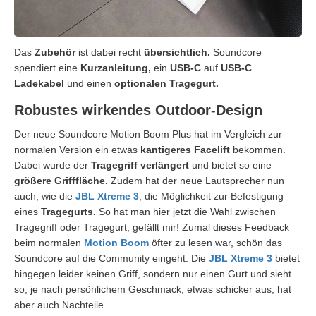
Das
Zubehör
ist dabei recht
übersichtlich.
Soundcore
spendiert eine
Kurzanleitung,
ein
USB-C
auf
USB-C
Ladekabel
und einen
optionalen Tragegurt.
Robustes wirkendes Outdoor-Design
Der neue Soundcore Motion Boom Plus hat im Vergleich zur
normalen Version ein etwas
kantigeres Facelift
bekommen.
Dabei wurde der
Tragegriff verlängert
und bietet so eine
größere Grifffläche.
Zudem hat der neue Lautsprecher nun
auch, wie die
JBL Xtreme 3
, die Möglichkeit zur Befestigung
eines
Tragegurts.
So hat man hier jetzt die Wahl zwischen
Tragegriff oder Tragegurt, gefällt mir! Zumal dieses Feedback
beim normalen
Motion Boom
öfter zu lesen war, schön das
Soundcore auf die Community eingeht. Die
JBL Xtreme 3
bietet
hingegen leider keinen Griff, sondern nur einen Gurt und sieht
so, je nach persönlichem Geschmack, etwas schicker aus, hat
aber auch Nachteile.