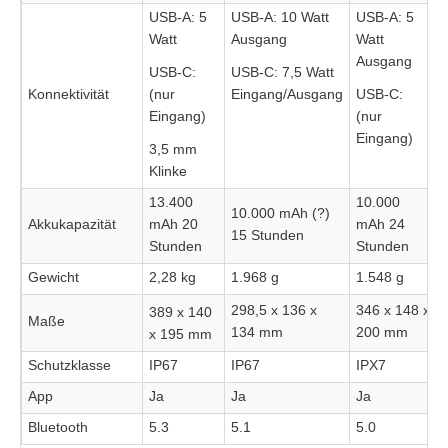
USB-A: 5
USB-A: 10 Watt
USB-A: 5
Watt
Ausgang
Watt
Ausgang
USB-C:
USB-C: 7,5 Watt
Konnektivität
(nur
Eingang/Ausgang
USB-C:
Eingang)
(nur
Eingang)
3,5 mm
Klinke
13.400
10.000
10.000 mAh (?)
Akkukapazität
mAh 20
mAh 24
15 Stunden
Stunden
Stunden
Gewicht
2,28 kg
1.968 g
1.548 g
298,5 x 136 x
346 x 148 x
389 x 140
Maße
134 mm
200 mm
x 195 mm
Schutzklasse
IP67
IP67
IPX7
App
Ja
Ja
Ja
Bluetooth
5.3
5.1
5.0