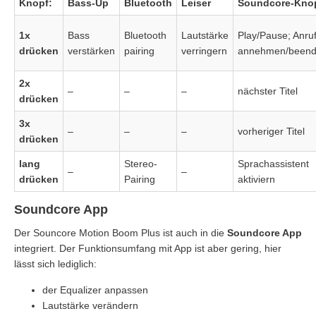
Knopf:
Bass-Up
Bluetooth
Leiser
Soundcore-Kno
1x
Bass
Bluetooth
Lautstärke
Play/Pause; Anru
drücken
verstärken
pairing
verringern
annehmen/been
2x
–
–
–
nächster Titel
drücken
3x
–
–
–
vorheriger Titel
drücken
lang
Stereo-
Sprachassistent
–
–
drücken
Pairing
aktiviern
Soundcore App
Der Souncore Motion Boom Plus ist auch in die
Soundcore App
integriert. Der Funktionsumfang mit App ist aber gering, hier
lässt sich lediglich:
der Equalizer anpassen
Lautstärke verändern