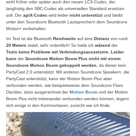
wohl früher oder später auch den neuen LC3-Codec, der
langfristig den SBC-Codec als universellen Standard ersetzen
soll. Der
aptX-Codec
wird leider
nicht unterstüzt
und bleibt
unter den Soundcore Bluetooth Lautsprechern dem Soundcore
Motion+ vorbehalten.
Im Test ist die Bluetooth
Reichweite
auf eine
Distanz
von rund
20 Metern
stabil, sehr ordentlich! So hatte ich
wärend
der
Tests keine Probleme mit Verbindungsaussetzern. Leider
kann
der
Soundcore Motion Boom Plus nicht mit einem
Soundcore Motion Boom gekoppelt werden
, da dieser kein
PartyCast 2.0 unterstützt. Mit anderen Soundcore Speakern, die
PartyCast unterstützt, kann der Motion Boom Plus aber
verbunden werden, wie beispielsweise dem Soundcore Flare.
Darüber, dass ausgerechnet der
Motion Boom
und der Motion
Boom Plus nicht miteinander verbunden werden können, ärgern
sich einige in den Kommentaren, zurecht wie ich finde.