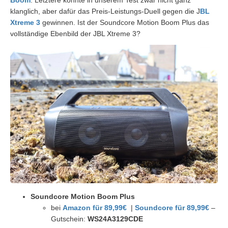
Boom
. Letztere konnte in unserem Test zwar nicht ganz
klanglich, aber dafür das Preis-Leistungs-Duell gegen die J
BL
Xtreme 3
gewinnen. Ist der Soundcore Motion Boom Plus das
vollständige Ebenbild der JBL Xtreme 3?
Soundcore Motion Boom Plus
bei
Amazon für 89,99€
|
Soundcore für 89,99€
–
Gutschein:
WS24A3129CDE