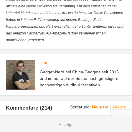
oftmals eine kleine Provision als Vergütung. Für dich entstehen dabei
keinerlei Mehrkosten und dir bleibt frei wo du bestellst. Diese Provisionen
haben in keinem Fall Auswirkung auf unsere Beiträge. Zu den
Partnerprogrammen und Partnerschaften gehört unter anderem eBay und
das Amazon PartnerNet. Als Amazon-Partner verdienen wir an
qualifizierten Verkäufen.
Tim
Gadget-Nerd bei China-Gadgets seit 2015
und immer auf der Suche nach günstigen,
hochwertigen Audio-Alternativen.
Sortierung:
Neueste
|
Älteste
Kommentare (214)
0
#
11.05.22 um 17:10
Akimfn