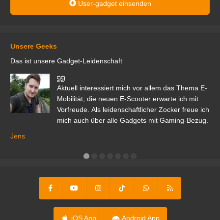
User-gadget einsenden
Unsere Geeks
Das ist unsere Gadget-Leidenschaft
den
Aktuell interessiert mich vor allem das Thema E-
r.
Mobilität; die neuen E-Scooter erwarte ich mit
Vorfreude. Als leidenschaftlicher Zocker freue ich
mich auch über alle Gadgets mit Gaming-Bezug.
Ma
ga
Jens
er
iOS App
Android App