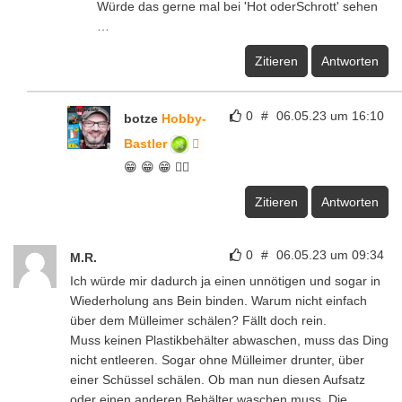
Würde das gerne mal bei 'Hot oderSchrott' sehen
…
Zitieren
Antworten
0
#
06.05.23 um 16:10
botze
Hobby-
Bastler
😁 😁 😁 👍🏻
Zitieren
Antworten
0
#
06.05.23 um 09:34
M.R.
Ich würde mir dadurch ja einen unnötigen und sogar in
Wiederholung ans Bein binden. Warum nicht einfach
über dem Mülleimer schälen? Fällt doch rein.
Muss keinen Plastikbehälter abwaschen, muss das Ding
nicht entleeren. Sogar ohne Mülleimer drunter, über
einer Schüssel schälen. Ob man nun diesen Aufsatz
oder einen anderen Behälter waschen muss, Die