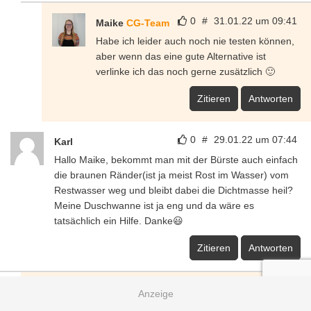
0
#
31.01.22 um 09:41
Maike
CG-Team
Habe ich leider auch noch nie testen können,
aber wenn das eine gute Alternative ist
verlinke ich das noch gerne zusätzlich 🙂
Zitieren
Antworten
0
#
29.01.22 um 07:44
Karl
Hallo Maike, bekommt man mit der Bürste auch einfach
die braunen Ränder(ist ja meist Rost im Wasser) vom
Restwasser weg und bleibt dabei die Dichtmasse heil?
Meine Duschwanne ist ja eng und da wäre es
tatsächlich ein Hilfe. Danke😃
Zitieren
Antworten
0
#
31.01.22 um 09:49
Maike
CG-Team
Hallo Karl,