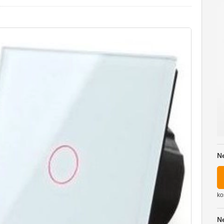
N
ko
N