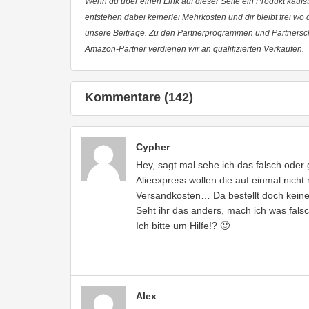
Wenn du über einen Link auf dieser Seite ein Produkt kaufst,
entstehen dabei keinerlei Mehrkosten und dir bleibt frei wo
unsere Beiträge. Zu den Partnerprogrammen und Partnersc
Amazon-Partner verdienen wir an qualifizierten Verkäufen.
Kommentare (142)
Cypher
Hey, sagt mal sehe ich das falsch oder
Alieexpress wollen die auf einmal nich
Versandkosten… Da bestellt doch kein
Seht ihr das anders, mach ich was fals
Ich bitte um Hilfe!? 🙂
Alex