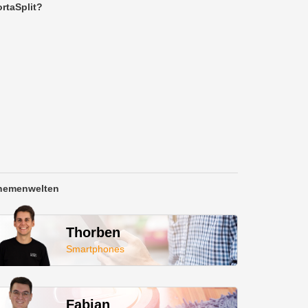
rtaSplit?
hemenwelten
Thorben
Smartphones
Fabian