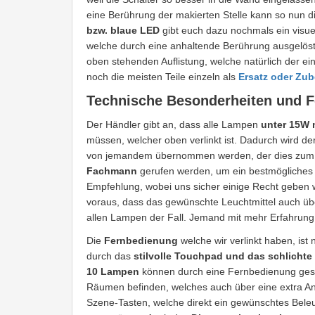
eine Berührung der makierten Stelle kann so nun 
bzw. blaue LED
gibt euch dazu nochmals ein visue
welche durch eine anhaltende Berührung ausgelöst
oben stehenden Auflistung, welche natürlich der ein
noch die meisten Teile einzeln als
Ersatz oder Zu
Technische Besonderheiten und 
Der Händler gibt an, dass alle Lampen
unter 15W 
müssen, welcher oben verlinkt ist. Dadurch wird de
von jemandem übernommen werden, der dies zum er
Fachmann
gerufen werden, um ein bestmögliches Er
Empfehlung, wobei uns sicher einige Recht geben
voraus, dass das gewünschte Leuchtmittel auch über 
allen Lampen der Fall. Jemand mit mehr Erfahrung 
Die
Fernbedienung
welche wir verlinkt haben, ist n
durch das
stilvolle Touchpad und das schlichte
10 Lampen
können durch eine Fernbedienung geste
Räumen befinden, welches auch über eine extra A
Szene-Tasten, welche direkt ein gewünschtes Beleu