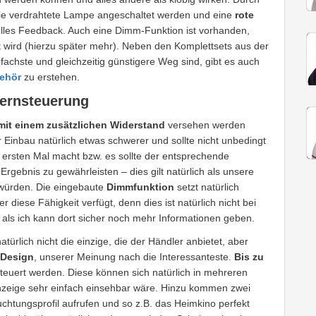
die verdrahtete Lampe angeschaltet werden und eine
rote
lles Feedback. Auch eine Dimm-Funktion ist vorhanden,
 wird (hierzu später mehr). Neben den Komplettsets aus der
fachste und gleichzeitig günstigere Weg sind, gibt es auch
behör
zu erstehen.
Fernsteuerung
mit einem zusätzlichen Widerstand
versehen werden
r Einbau natürlich etwas schwerer und sollte nicht unbedingt
sten Mal macht bzw. es sollte der entsprechende
gebnis zu gewährleisten – dies gilt natürlich als unsere
 würden. Die eingebaute
Dimmfunktion
setzt natürlich
diese Fähigkeit verfügt, denn dies ist natürlich nicht bei
als ich kann dort sicher noch mehr Informationen geben.
atürlich nicht die einzige, die der Händler anbietet, aber
 Design
, unserer Meinung nach die Interessanteste.
Bis zu
uert werden. Diese können sich natürlich in mehreren
nzeige sehr einfach einsehbar wäre. Hinzu kommen zwei
chtungsprofil aufrufen und so z.B. das Heimkino perfekt