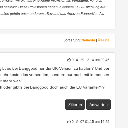
 erhalten wir oftmals eine kleine Provision als Vergütung. Für dich
 du bestellst. Diese Provisionen haben in keinem Fall Auswirkung auf
haften gehört unter anderem eBay und das Amazon PartnerNet. Als
Sortierung:
Neueste
|
Älteste
0
#
29.12.14 um 09:45
 gibt es bei Banggood nur die UK-Version zu kaufen? Und bei
t mehr kosten los versenden, sondern nur noch mit immensen
er mehr was!
ch oder gibt's bei Banggood doch auch die EU Variante???
Zitieren
Antworten
0
#
07.01.15 um 16:25