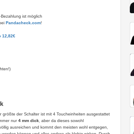
Bezahlung ist möglich
bei
Pandacheck.com
!
 12,82€
hten!)
ck
 größte der Schalter ist mit 4 Toucheinheiten ausgestattet
 immer nur
4 mm dick
, aber da dieses sowohl
s völlig ausreichen und kommt den meisten wohl entgegen,
n werden können und alles andere als klobig wirken. Durch