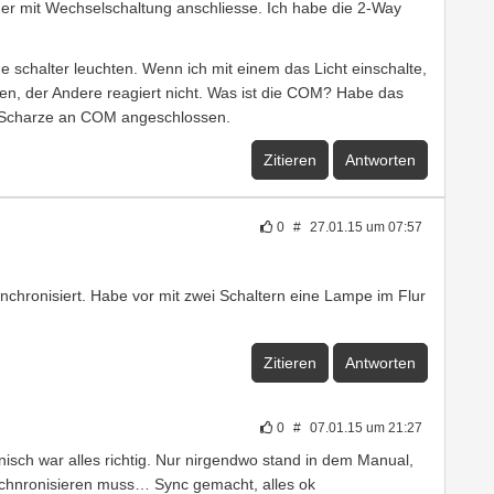
nger mit Wechselschaltung anschliesse. Ich habe die 2-Way
eide schalter leuchten. Wenn ich mit einem das Licht einschalte,
en, der Andere reagiert nicht. Was ist die COM? Habe das
 Scharze an COM angeschlossen.
Zitieren
Antworten
0
#
27.01.15 um 07:57
nchronisiert. Habe vor mit zwei Schaltern eine Lampe im Flur
Zitieren
Antworten
0
#
07.01.15 um 21:27
sch war alles richtig. Nur nirgendwo stand in dem Manual,
chnronisieren muss… Sync gemacht, alles ok