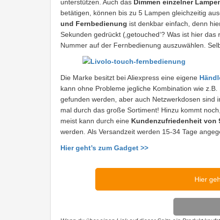
unterstützen. Auch das
Dimmen einzelner Lampe
betätigen, können bis zu 5 Lampen gleichzeitig au
und Fernbedienung
ist denkbar einfach, denn hier
Sekunden gedrückt (‚getouched‘? Was ist hier das 
Nummer auf der Fernbedienung auszuwählen. Selbi
Die Marke besitzt bei Aliexpress eine eigene
Händl
kann ohne Probleme jegliche Kombination wie z.B
gefunden werden, aber auch Netzwerkdosen sind im
mal durch das große Sortiment! Hinzu kommt noch,
meist kann durch eine
Kundenzufriedenheit von
werden. Als Versandzeit werden 15-34 Tage angeg
Hier geht’s zum Gadget >>
Hier ge