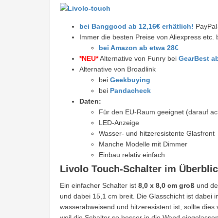
bei Banggood ab 12,16€ erhätlich!
PayPal-
Immer die besten Preise von Aliexpress etc. 
bei Amazon ab etwa 28€
*NEU*
Alternative von Funry bei
GearBest ab
Alternative von Broadlink
bei
Geekbuying
bei
Pandacheck
Daten:
Für den EU-Raum geeignet (darauf ac
LED-Anzeige
Wasser- und hitzeresistente Glasfront
Manche Modelle mit Dimmer
Einbau relativ einfach
Livolo Touch-Schalter im Überbli
Ein einfacher Schalter ist
8,0 x 8,0 cm groß
und der
und dabei 15,1 cm breit. Die Glasschicht ist dabei
wasserabweisend und hitzeresistent ist, sollte die
weil die Schalter so besser in die Wand eingelasse