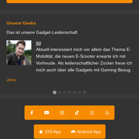
Unsere Geeks
Das ist unsere Gadget-Leidenschaft
den
Aktuell interessiert mich vor allem das Thema E-
r.
Mobilität; die neuen E-Scooter erwarte ich mit
Vorfreude. Als leidenschaftlicher Zocker freue ich
mich auch über alle Gadgets mit Gaming-Bezug.
Ma
ga
Jens
er
iOS App
Android App