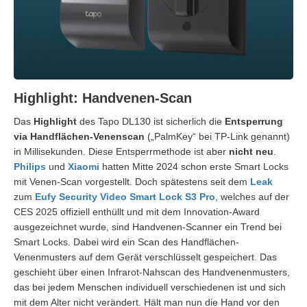
Highlight: Handvenen-Scan
Das
Highlight
des Tapo DL130 ist sicherlich die
Entsperrung
via Handflächen-Venenscan
(„PalmKey“ bei TP-Link genannt)
in Millisekunden. Diese Entsperrmethode ist aber
nicht neu
.
Philips
und
Xiaomi
hatten Mitte 2024 schon erste Smart Locks
mit Venen-Scan vorgestellt. Doch spätestens seit dem
Leak
zum
Eufy Security Video Smart Lock S3 Pro
, welches auf der
CES 2025 offiziell enthüllt und mit dem Innovation-Award
ausgezeichnet wurde, sind Handvenen-Scanner ein Trend bei
Smart Locks. Dabei wird ein Scan des Handflächen-
Venenmusters auf dem Gerät verschlüsselt gespeichert. Das
geschieht über einen Infrarot-Nahscan des Handvenenmusters,
das bei jedem Menschen individuell verschiedenen ist und sich
mit dem Alter nicht verändert. Hält man nun die Hand vor den