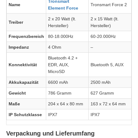
Tronsmart
Name
Tronsmart Force 2
Element Force
2 x 20 Watt (lt.
2 x 15 Watt (lt.
Treiber
Hersteller)
Hersteller)
Frequenzbereich
80-18.000Hz
60-20.000Hz
Impedanz
4 Ohm
–
Bluetooth 4.2 +
Konnektivität
EDR, AUX,
Bluetooth 5, AUX
MicroSD
Akkukapazität
6600 mAh
2500 mAh
Gewicht
786 Gramm
627 Gramm
Maße
204 x 64 x 80 mm
163 x 72 x 64 mm
IP Schutzklasse
IPX7
IPX7
Verpackung und Lieferumfang