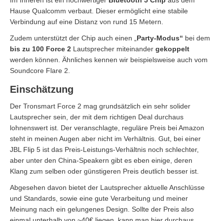
Im Inneren ist ein hochwertiger
Bluetooth 5 Chip
aus dem
Hause Qualcomm verbaut. Dieser ermöglicht eine stabile
Verbindung auf eine Distanz von rund 15 Metern.
Zudem unterstützt der Chip auch einen „
Party-Modus“
bei dem
bis zu 100 Force 2
Lautsprecher miteinander
gekoppelt
werden können. Ähnliches kennen wir beispielsweise auch vom
Soundcore Flare 2.
Einschätzung
Der Tronsmart Force 2 mag grundsätzlich ein sehr solider
Lautsprecher sein, der mit dem richtigen Deal durchaus
lohnenswert ist. Der veranschlagte, reguläre Preis bei Amazon
steht in meinen Augen aber nicht im Verhältnis. Gut, bei einer
JBL Flip 5 ist das Preis-Leistungs-Verhältnis noch schlechter,
aber unter den China-Speakern gibt es eben einige, deren
Klang zum selben oder günstigeren Preis deutlich besser ist.
Abgesehen davon bietet der Lautsprecher aktuelle Anschlüsse
und Standards, sowie eine gute Verarbeitung und meiner
Meinung nach ein gelungenes Design. Sollte der Preis also
einmal unterhalb von ~40€ liegen, kann man hier durchaus