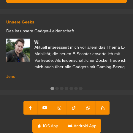
Unsere Geeks
Das ist unsere Gadget-Leidenschaft
den
Aktuell interessiert mich vor allem das Thema E-
r.
Mobilität; die neuen E-Scooter erwarte ich mit
Vorfreude. Als leidenschaftlicher Zocker freue ich
mich auch über alle Gadgets mit Gaming-Bezug.
Ma
ga
Jens
er
iOS App
Android App