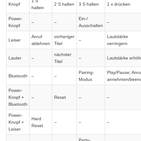
1 S
Knopf
2 S halten
3 S halten
1 x drücken
halten
Power-
Ein-/
–
–
–
Knopf
Ausschalten
Anruf
vorheriger
Lautstärke
Leiser
–
ablehnen
Titel
verringern
nächster
Lauter
–
–
Lautstärke erhö
Titel
Pairing-
Play/Pause; Anru
Bluetooth
–
–
Modus
annehmen/been
Power-
Knopf +
–
Reset
–
–
Bluetooth
Power-
Hard
Knopf +
–
–
–
Reset
Leiser
Party-