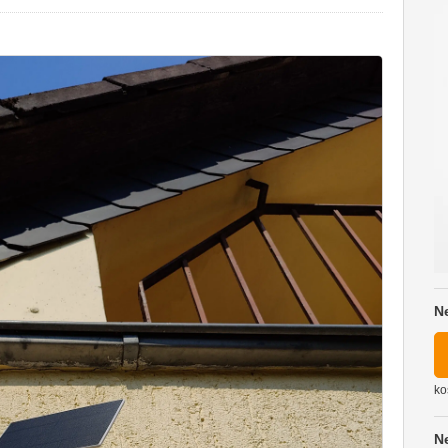
N
ko
N