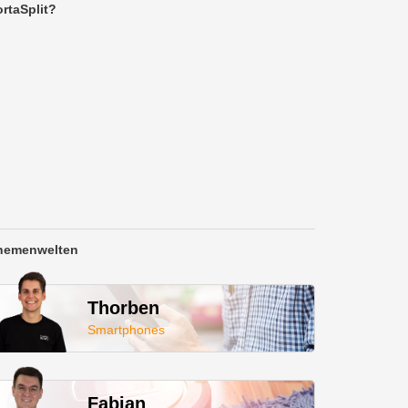
rtaSplit?
hemenwelten
Thorben
Smartphones
Fabian