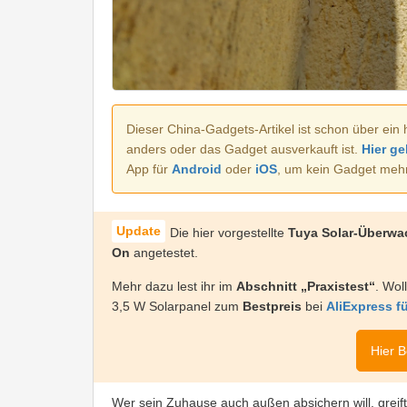
Dieser China-Gadgets-Artikel ist schon über ein 
anders oder das Gadget ausverkauft ist.
Hier ge
App für
Android
oder
iOS
, um kein Gadget meh
Die hier vorgestellte
Tuya Solar-Überwa
On
angetestet.
Mehr dazu lest ihr im
Abschnitt „Praxistest“
. Wol
3,5 W Solarpanel zum
Bestpreis
bei
AliExpress f
Hier B
Wer sein Zuhause auch außen absichern will, gre